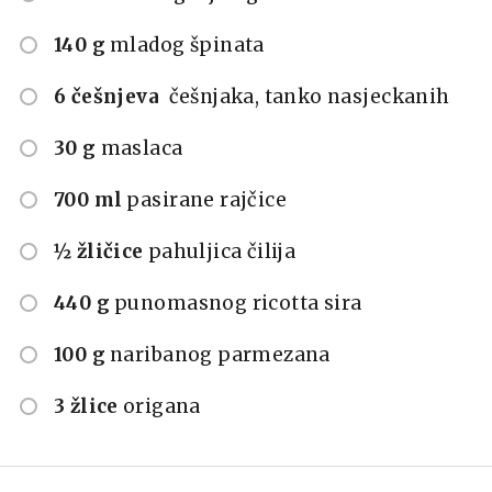
140 g
mladog špinata
6 češnjeva
češnjaka, tanko nasjeckanih
30 g
maslaca
700 ml
pasirane rajčice
½ žličice
pahuljica čilija
440 g
punomasnog ricotta sira
100 g
naribanog parmezana
3 žlice
origana