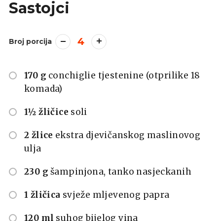
Sastojci
4
Broj porcija
170 g
conchiglie tjestenine (otprilike 18
komada)
1½ žličice
soli
2 žlice
ekstra djevičanskog maslinovog
ulja
230 g
šampinjona, tanko nasjeckanih
1 žličica
svježe mljevenog papra
120 ml
suhog bijelog vina