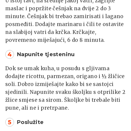
U istoj tavi, na srednje jakoj vatri, zagrijte
maslac i popržite češnjak na dvije 2 do 3
minute. Češnjak bi trebao zamirisati i lagano
posmeđiti. Dodajte marinaru i čili te ostavite
na slabijoj vatri da krčka. Krčkajte,
povremeno miješajući, 6 do 8 minuta.
4
Napunite tjesteninu
Dok se umak kuha, u posudu s gljivama
dodajte ricottu, parmezan, origano i ½ žličice
soli. Dobro izmiješajte kako bi se sastojci
sjedinili. Napunite svaku školjku s otprilike 2
žlice smjese sa sirom. Školjke bi trebale biti
pune, ali ne i pretrpane.
5
Poslužite