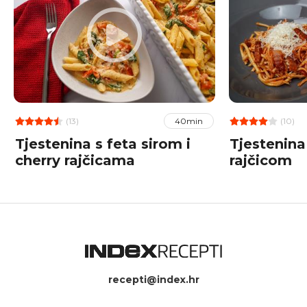
(13)
(10)
40min
Tjestenina s feta sirom i
Tjestenina
cherry rajčicama
rajčicom
recepti@index.hr