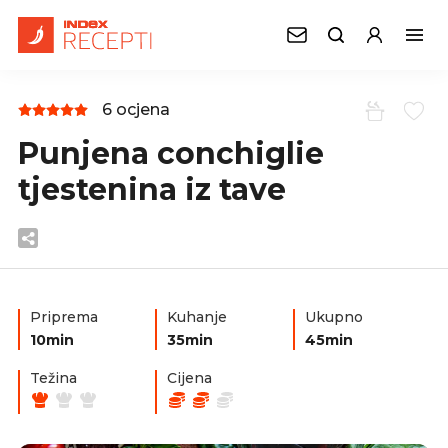
6 ocjena
Punjena conchiglie
tjestenina iz tave
Priprema
Kuhanje
Ukupno
10min
35min
45min
Težina
Cijena