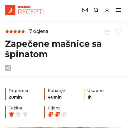
7 ocjena
Zapečene mašnice sa
špinatom
Priprema
Kuhanje
Ukupno
20min
40min
1h
Težina
Cijena