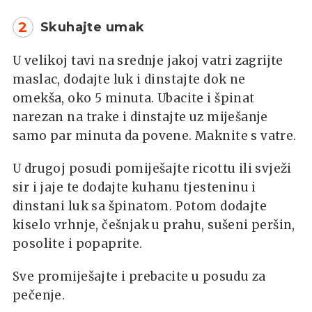
2
Skuhajte umak
U velikoj tavi na srednje jakoj vatri zagrijte
maslac, dodajte luk i dinstajte dok ne
omekša, oko 5 minuta. Ubacite i špinat
narezan na trake i dinstajte uz miješanje
samo par minuta da povene. Maknite s vatre.
U drugoj posudi pomiješajte ricottu ili svježi
sir i jaje te dodajte kuhanu tjesteninu i
dinstani luk sa špinatom. Potom dodajte
kiselo vrhnje, češnjak u prahu, sušeni peršin,
posolite i popaprite.
Sve promiješajte i prebacite u posudu za
pečenje.