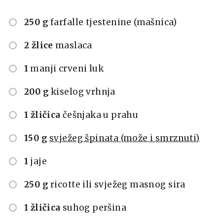
250 g
farfalle tjestenine (mašnica)
2 žlice
maslaca
1
manji crveni luk
200 g
kiselog vrhnja
1 žličica
češnjaka u prahu
150 g
svježeg špinata (može i smrznuti)
1
jaje
250 g
ricotte ili svježeg masnog sira
1 žličica
suhog peršina