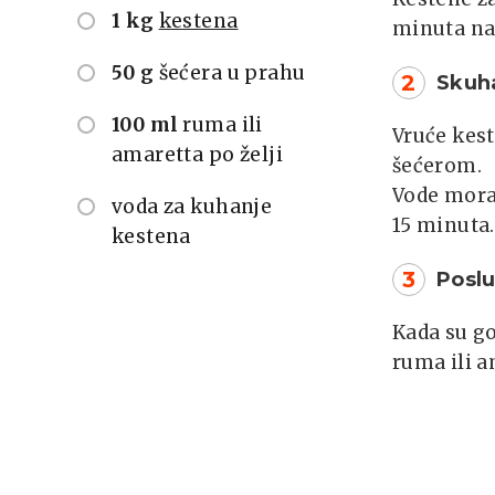
1 kg
kestena
minuta na
50 g
šećera u prahu
2
Skuh
100 ml
ruma ili
Vruće kest
amaretta po želji
šećerom.
Vode mora 
voda za kuhanje
15 minuta.
kestena
3
Poslu
Kada su go
ruma ili a