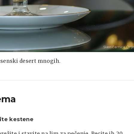
Slastičarnica Orij
esenski desert mnogih.
ema
ite kestene
režite i stavite na lim za pečenje. Pecite ih 20