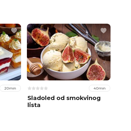
20min
40min
Sladoled od smokvinog
Škol
lista
Ana