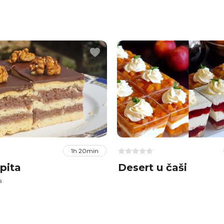
1h 20min
pita
Desert u čaši
a