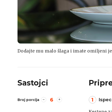
Dodajte mu malo šlaga i imate omiljeni j
Sastojci
Pripr
6
1
Ispec
Broj porcija
Kestene za