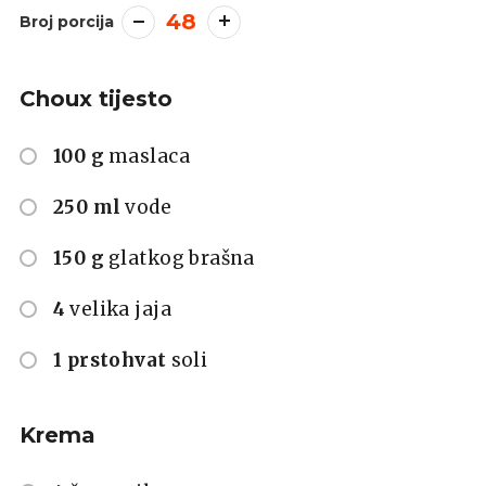
48
Broj porcija
Choux tijesto
100 g
maslaca
250 ml
vode
150 g
glatkog brašna
4
velika jaja
1 prstohvat
soli
Krema