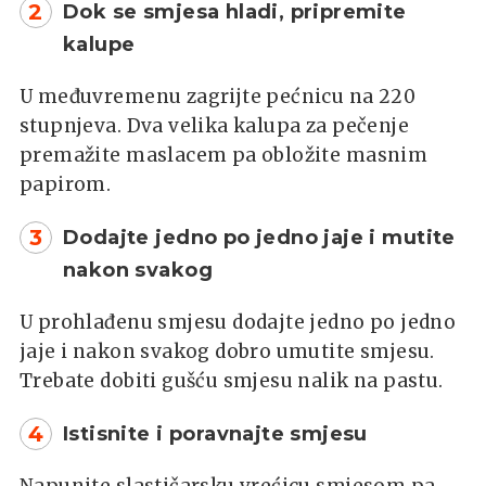
2
Dok se smjesa hladi, pripremite
kalupe
U međuvremenu zagrijte pećnicu na 220
stupnjeva. Dva velika kalupa za pečenje
premažite maslacem pa obložite masnim
papirom.
3
Dodajte jedno po jedno jaje i mutite
nakon svakog
U prohlađenu smjesu dodajte jedno po jedno
jaje i nakon svakog dobro umutite smjesu.
Trebate dobiti gušću smjesu nalik na pastu.
4
Istisnite i poravnajte smjesu
Napunite slastičarsku vrećicu smjesom pa