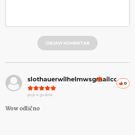
OBJAVI KOMENTAR
slothauerwilhelmwsgmailcom
0
prije 4 godine
Wow odlično