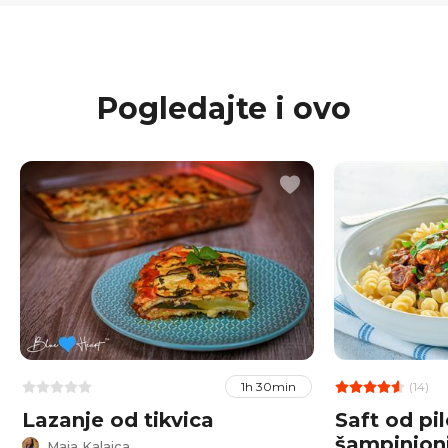
Pogledajte i ovo
(14)
1h 30min
Lazanje od tikvica
Saft od pi
šampinjo
Maja Kalaica