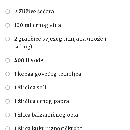
2 žličice
šećera
100 ml
crnog vina
2
grančice svježeg timijana (može i
suhog)
400 ll
vode
1
kocka goveđeg temeljca
1 žličica
soli
1 žličica
crnog papra
1 žlica
balzamičnog octa
1 žlica
kukuruznog škroba