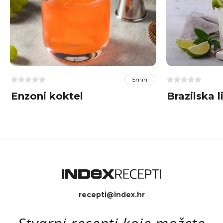
5min
Enzoni koktel
Brazilska 
recepti@index.hr