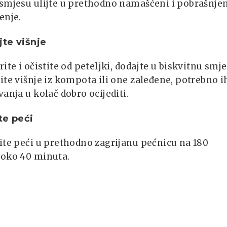
 smjesu ulijte u prethodno namašćeni i pobrašnje
enje.
te višnje
rite i očistite od peteljki, dodajte u biskvitnu smje
ite višnje iz kompota ili one zaleđene, potrebno i
vanja u kolač dobro ocijediti.
te peći
ite peći u prethodno zagrijanu pećnicu na 180
 oko 40 minuta.