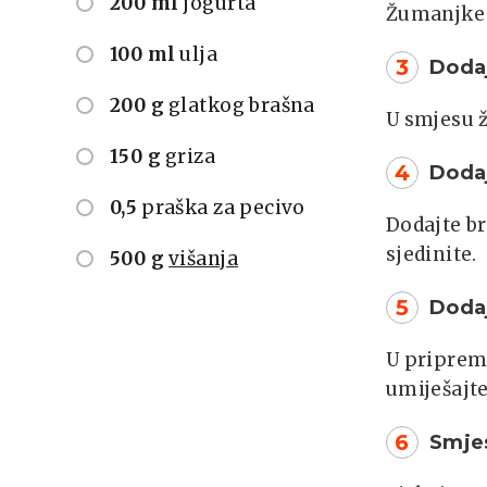
200 ml
jogurta
Žumanjke 
100 ml
ulja
3
Dodaj
200 g
glatkog brašna
U smjesu ž
150 g
griza
4
Dodaj
0,5
praška za pecivo
Dodajte br
sjedinite.
500 g
višanja
5
Dodaj
U priprem
umiješajte
6
Smjes