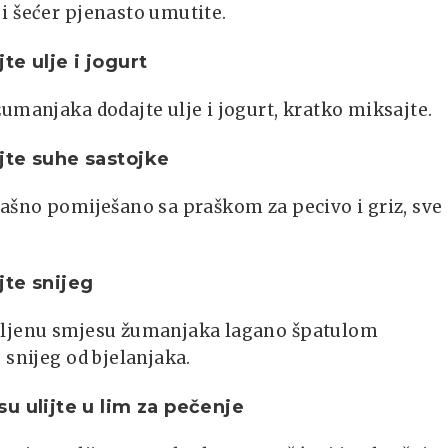
i šećer pjenasto umutite.
te ulje i jogurt
umanjaka dodajte ulje i jogurt, kratko miksajte.
te suhe sastojke
ašno pomiješano sa praškom za pecivo i griz, sve
te snijeg
ljenu smjesu žumanjaka lagano špatulom
 snijeg od bjelanjaka.
u ulijte u lim za pečenje