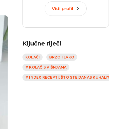
Vidi profil
Ključne riječi
KOLAČI
BRZO I LAKO
# KOLAČ S VIŠNJAMA
# INDEX RECEPTI: ŠTO STE DANAS KUHALI?