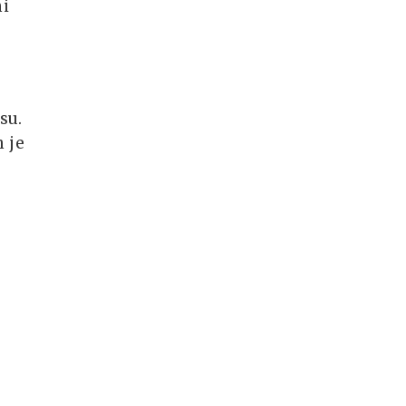
ni
su.
h je