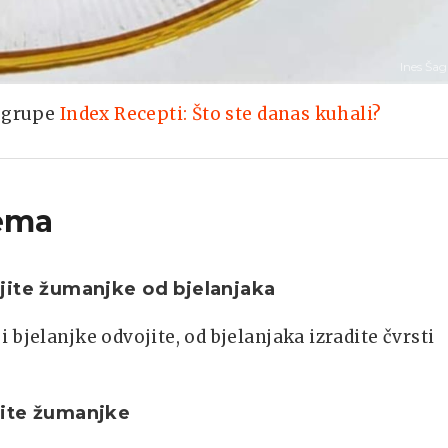
Ines Ša
z grupe
Index Recepti: Što ste danas kuhali?
ema
ite žumanjke od bjelanjaka
 bjelanjke odvojite, od bjelanjaka izradite čvrsti
ite žumanjke