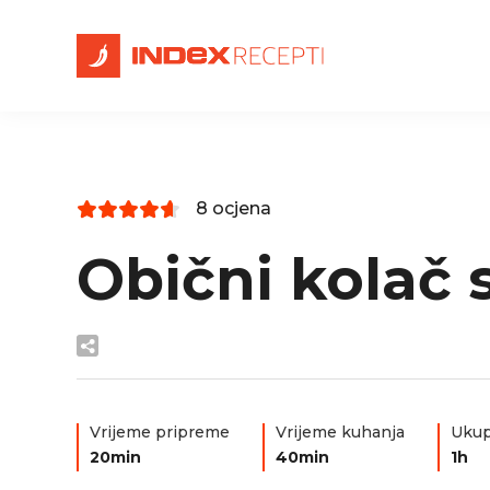
8 ocjena
Obični kolač 
Vrijeme pripreme
Vrijeme kuhanja
Ukup
20min
40min
1h