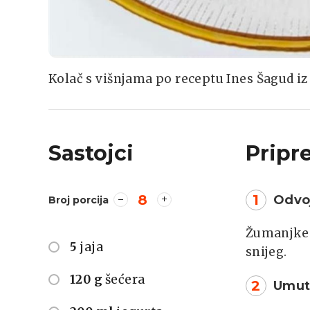
Kolač s višnjama po receptu Ines Šagud i
Sastojci
Pripr
8
1
Odvoj
Broj porcija
Žumanjke i
5
jaja
snijeg.
120 g
šećera
2
Umut