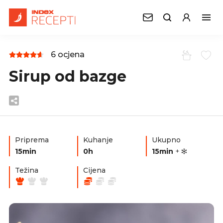
6 ocjena
Sirup od bazge
Priprema
Kuhanje
Ukupno
15min
0h
15min
+
Težina
Cijena