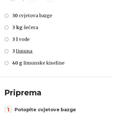
30
cvjetova bazge
3 kg
šećera
3 l
vode
3
limuna
40 g
limunske kiseline
Priprema
1
Potopite cvjetove bazge