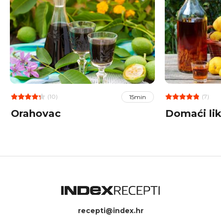
(10)
(7)
15min
Orahovac
Domaći lik
recepti@index.hr