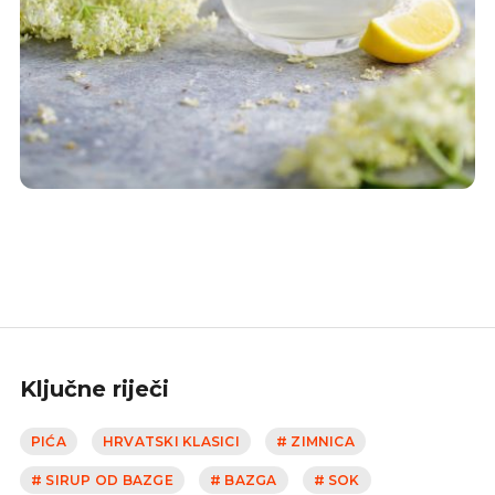
Ključne riječi
PIĆA
HRVATSKI KLASICI
# ZIMNICA
# SIRUP OD BAZGE
# BAZGA
# SOK