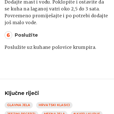
Dodajte mast i vodu. Poklopite i ostavite da
se kuha na laganoj vatri oko 2,5 do 3 sata.
Povremeno promiješajte i po potrebi dodajte
još malo vode.
6
Poslužite
Poslužite uz kuhane polovice krumpira.
Ključne riječi
GLAVNA JELA
HRVATSKI KLASICI
JEFTINI RECEPTI
MESNA JELA
# KISELI KUPUS