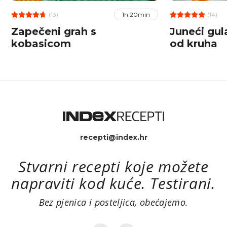
(13)
(14)
1h 20min
Zapečeni grah s
Juneći gu
kobasicom
od kruha
recepti@index.hr
Stvarni recepti koje možete
napraviti kod kuće. Testirani.
Bez pjenica i posteljica, obećajemo.