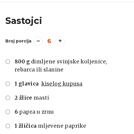
Sastojci
6
Broj porcija
800 g
dimljene svinjske koljenice,
rebarca ili slanine
1 glavica
kiselog kupusa
2 žlice
masti
6
papra u zrnu
1 žličica
mljevene paprike