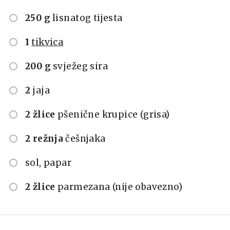
250 g
lisnatog tijesta
1
tikvica
200 g
svježeg sira
2
jaja
2 žlice
pšenične krupice (grisa)
2 režnja
češnjaka
sol, papar
2 žlice
parmezana (nije obavezno)