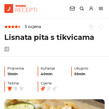
5 ocjena
Lisnata pita s tikvicama
Priprema
Kuhanje
Ukupno
15min
40min
55min
Težina
Cijena