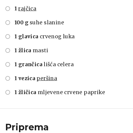
1
rajčica
100 g
suhe slanine
1 glavica
crvenog luka
1 žlica
masti
1 grančica
lišća celera
1 vezica
peršina
1 žličica
mljevene crvene paprike
Priprema