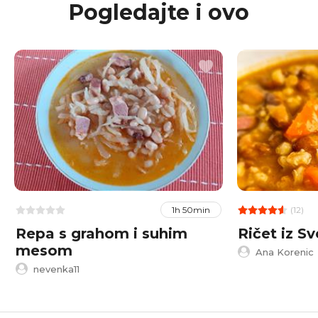
Pogledajte i ovo
(12)
1h 50min
Repa s grahom i suhim
Ričet iz S
mesom
Ana Korenic
nevenka11