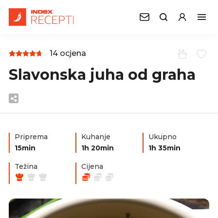
14 ocjena
Slavonska juha od graha
Priprema
Kuhanje
Ukupno
15min
1h 20min
1h 35min
Težina
Cijena