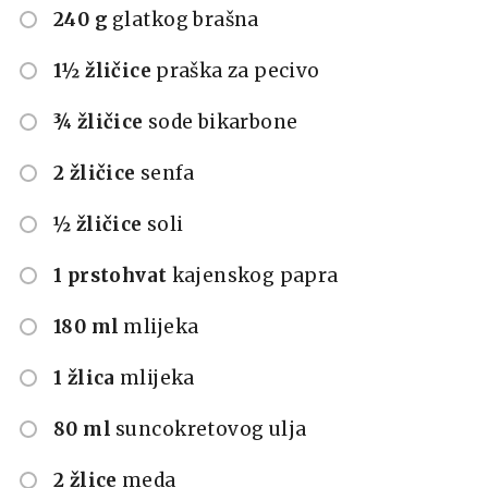
240 g
glatkog brašna
1½ žličice
praška za pecivo
¾ žličice
sode bikarbone
2 žličice
senfa
½ žličice
soli
1 prstohvat
kajenskog papra
180 ml
mlijeka
1 žlica
mlijeka
80 ml
suncokretovog ulja
2 žlice
meda