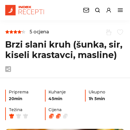
5 ocjena
Brzi slani kruh (šunka, sir,
kiseli krastavci, masline)
Priprema
Kuhanje
Ukupno
20min
45min
1h 5min
Težina
Cijena