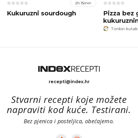
2h 15min
Kukuruzni sourdough
Pizza bez 
kukuruzni
Tonkin kutak
recepti@index.hr
Stvarni recepti koje možete
napraviti kod kuće. Testirani.
Bez pjenica i posteljica, obećajemo.