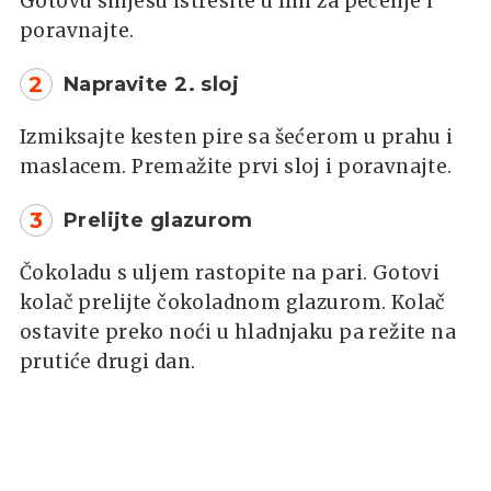
Gotovu smjesu istresite u lim za pečenje i
poravnajte.
2
Napravite 2. sloj
Izmiksajte kesten pire sa šećerom u prahu i
maslacem. Premažite prvi sloj i poravnajte.
3
Prelijte glazurom
Čokoladu s uljem rastopite na pari. Gotovi
kolač prelijte čokoladnom glazurom. Kolač
ostavite preko noći u hladnjaku pa režite na
prutiće drugi dan.