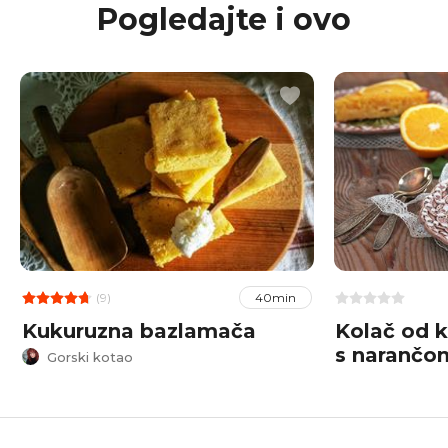
Pogledajte i ovo
(9)
40min
Kukuruzna bazlamača
Kolač od 
s narančo
Gorski kotao