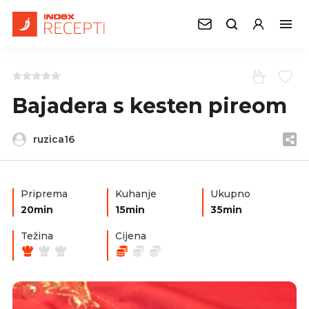
Bajadera s kesten pireom
ruzica16
Priprema
Kuhanje
Ukupno
20min
15min
35min
Težina
Cijena