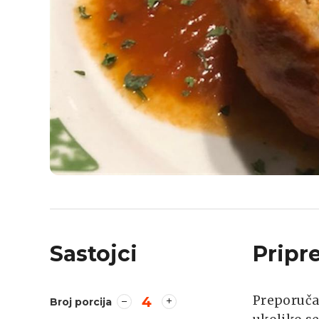
Sastojci
Pripr
Preporuča
4
Broj porcija