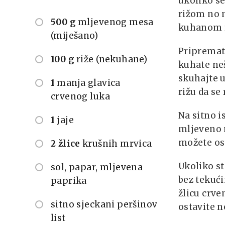
ukoliko s
rižom no 
500 g
mljevenog mesa
kuhanom 
(miješano)
Pripremate
100 g
riže (nekuhane)
kuhate neš
skuhajte u
1
manja glavica
rižu da se 
crvenog luka
Na sitno i
1
jaje
mljeveno m
možete ost
2 žlice
krušnih mrvica
Ukoliko st
sol, papar, mljevena
bez tekućin
paprika
žlicu crv
sitno sjeckani peršinov
ostavite n
list