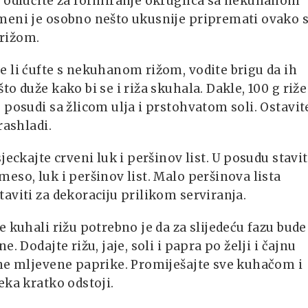
e odlučite za formiranje okruglica sa nekuhanom
meni je osobno nešto ukusnije pripremati ovako 
rižom.
 li ćufte s nekuhanom rižom, vodite brigu da ih
to duže kako bi se i riža skuhala. Dakle, 100 g riže
 posudi sa žlicom ulja i prstohvatom soli. Ostavit
rashladi.
sjeckajte crveni luk i peršinov list. U posudu stavi
eso, luk i peršinov list. Malo peršinova lista
aviti za dekoraciju prilikom serviranja.
e kuhali rižu potrebno je da za slijedeću fazu bude
e. Dodajte rižu, jaje, soli i papra po želji i čajnu
ene mljevene paprike. Promiješajte sve kuhačom i
eka kratko odstoji.