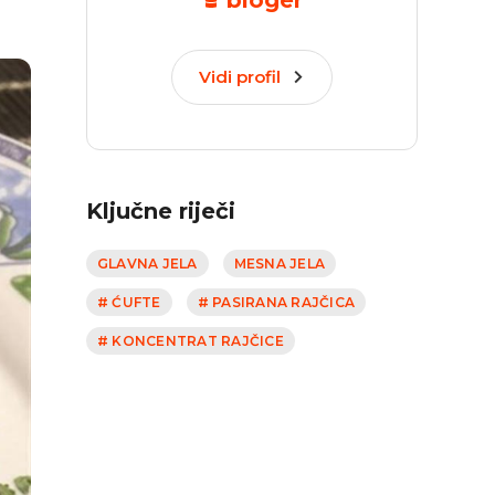
bloger
Vidi profil
Ključne riječi
GLAVNA JELA
MESNA JELA
# ĆUFTE
# PASIRANA RAJČICA
# KONCENTRAT RAJČICE