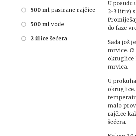
U posudu u
500 ml
pasirane rajčice
2-3 litre) 
Promiješaj
500 ml
vode
do faze vr
2 žlice
šećera
Sada još 
mrvice. Ci
okruglice 
mrvica.
U prokuha
okruglice.
temperatu
malo prov
rajčice ka
šećera.