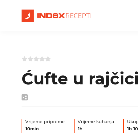
Ćufte u rajčic
Vrijeme pripreme
Vrijeme kuhanja
Ukup
10min
1h
1h 1