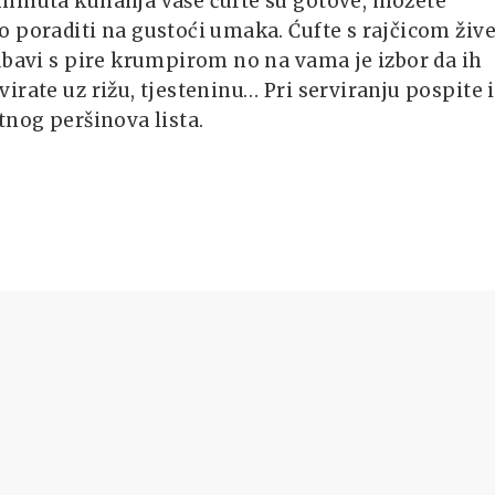
minuta kuhanja vaše ćufte su gotove, možete
 poraditi na gustoći umaka. Ćufte s rajčicom žive
ubavi s pire krumpirom no na vama je izbor da ih
irate uz rižu, tjesteninu… Pri serviranju pospite 
tnog peršinova lista.