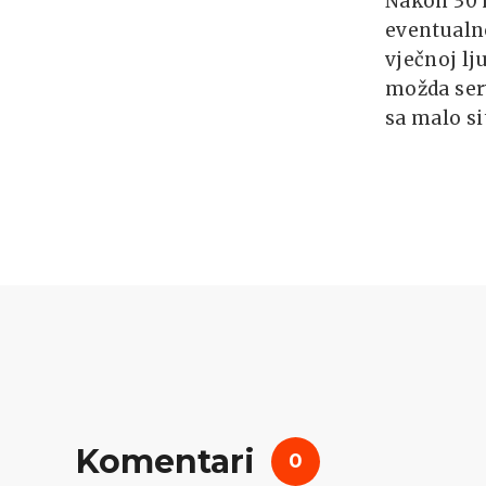
Nakon 30 
eventualno
vječnoj lj
možda serv
sa malo si
Komentari
0