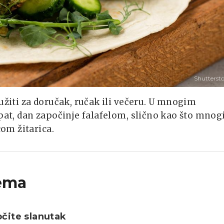
Shutterst
užiti za doručak, ručak ili večeru. U mnogim
pat, dan započinje falafelom, slično kao što mnog
om žitarica.
ema
čite slanutak