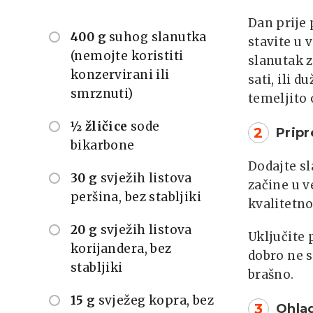
Dan prije 
400 g
suhog slanutka
stavite u 
(nemojte koristiti
slanutak z
konzervirani ili
sati, ili 
smrznuti)
temeljito 
½ žličice
sode
2
Prip
bikarbone
Dodajte sl
30 g
svježih listova
začine u 
peršina, bez stabljiki
kvalitetn
20 g
svježih listova
Uključite 
korijandera, bez
dobro ne s
stabljiki
brašno.
15 g
svježeg kopra, bez
3
Ohla