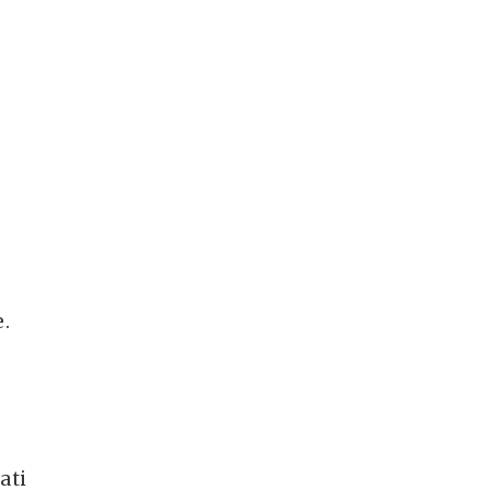
e.
ati