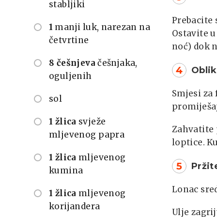
stabljiki
Prebacite 
1
manji luk, narezan na
Ostavite u
četvrtine
noć) dok 
8 češnjeva
češnjaka,
4
Oblik
oguljenih
Smjesi za 
sol
promiješaj
1 žlica
svježe
Zahvatite 
mljevenog papra
loptice. K
1 žlica
mljevenog
5
Pržit
kumina
Lonac sred
1 žlica
mljevenog
korijandera
Ulje zagri