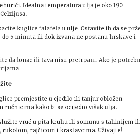
hurići. Idealna temperatura ulja je oko 190
Celzijusa.
bacite kuglice falafela u ulje. Ostavite ih da se prž
3 do 5 minuta ili dok izvana ne postanu hrskave i
ite da lonac ili tava nisu pretrpani. Ako je potreb
erijama.
žite
lice premjestite u cjedilo ili tanjur obložen
 ručnicima kako bi se ocijedio višak ulja.
služite vruć u pita kruhu ili somunu s tahinijem il
rukolom, rajčicom i krastavcima. Uživajte!