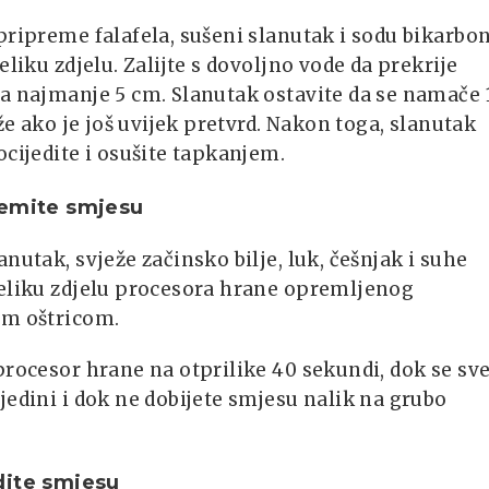
pripreme falafela, sušeni slanutak i sodu bikarbo
veliku zdjelu. Zalijte s dovoljno vode da prekrije
a najmanje 5 cm. Slanutak ostavite da se namače 
duže ako je još uvijek pretvrd. Nakon toga, slanutak
ocijedite i osušite tapkanjem.
remite smjesu
anutak, svježe začinsko bilje, luk, češnjak i suhe
veliku zdjelu procesora hrane opremljenog
om oštricom.
procesor hrane na otprilike 40 sekundi, dok se sv
jedini i dok ne dobijete smjesu nalik na grubo
dite smjesu