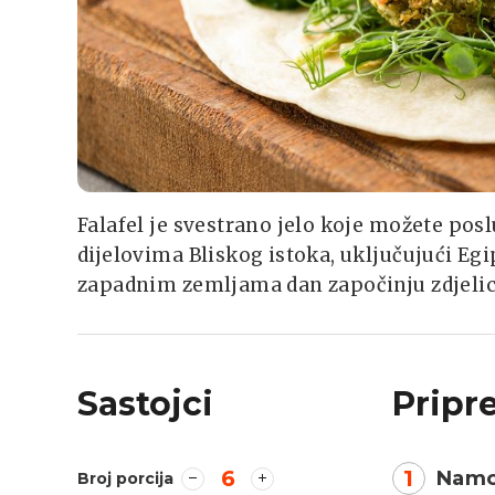
Falafel je svestrano jelo koje možete posl
dijelovima Bliskog istoka, uključujući Egi
zapadnim zemljama dan započinju zdjelic
Sastojci
Pripr
6
1
Namo
Broj porcija