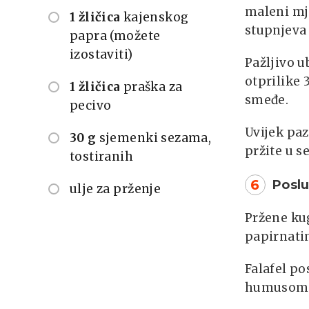
maleni mje
1 žličica
kajenskog
stupnjeva 
papra (možete
izostaviti)
Pažljivo u
otprilike 
1 žličica
praška za
smeđe.
pecivo
Uvijek paz
30 g
sjemenki sezama,
pržite u s
tostiranih
6
Poslu
ulje za prženje
Pržene kug
papirnatim
Falafel po
humusom, 