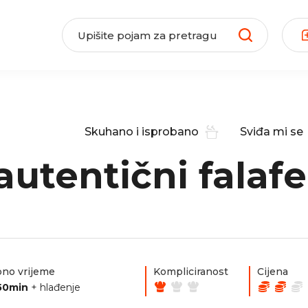
Skuhano i isprobano
Sviđa mi se
utentični falafe
no vrijeme
Kompliciranost
Cijena
50min
+ hlađenje