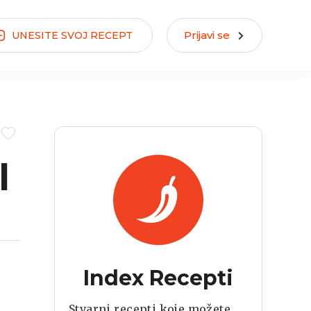
Prijavi se
UNESITE
SVOJ
RECEPT
l
Index Recepti
Stvarni recepti koje možete