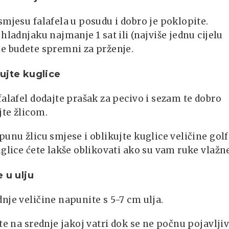
smjesu falafela u posudu i dobro je poklopite.
 hladnjaku najmanje 1 sat ili (najviše jednu cijelu
ne budete spremni za prženje.
ujte kuglice
falafel dodajte prašak za pecivo i sezam te dobro
te žlicom.
punu žlicu smjese i oblikujte kuglice veličine golf
uglice ćete lakše oblikovati ako su vam ruke vlažn
e u ulju
nje veličine napunite s 5-7 cm ulja.
jte na srednje jakoj vatri dok se ne počnu pojavljiv