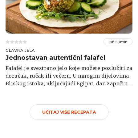
18h 50min
GLAVNA JELA
Jednostavan autentični falafel
Falafel je svestrano jelo koje možete poslužiti za
doručak, ručak ili večeru. U mnogim dijelovima
Bliskog istoka, uključujući Egipat, dan započinje
falafelom, slično kao što mnogi u zapadnim
zemljama dan započinju zdjelicom žitarica.
UČITAJ VIŠE RECEPATA