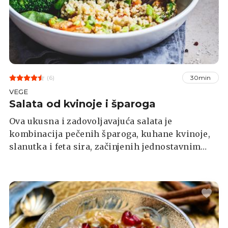
(6)
30min
VEGE
Salata od kvinoje i šparoga
Ova ukusna i zadovoljavajuća salata je
kombinacija pečenih šparoga, kuhane kvinoje,
slanutka i feta sira, začinjenih jednostavnim
preljevom od limuna i maslinovog ulja.