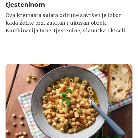
tjesteninom
Ova kremasta salata od tune savršen je izbor
kada želite brz, zasitan i ukusan obrok.
Kombinacija tune, tjestenine, slanutka i kiselih
krastavaca daje odličan balans svježine i punoće
okusa, dok kremasti preljev sve povezuje u finu
i sočnu salatu. Idealna je za ručak, laganu večeru
ili obrok koji možete pripremiti unaprijed.