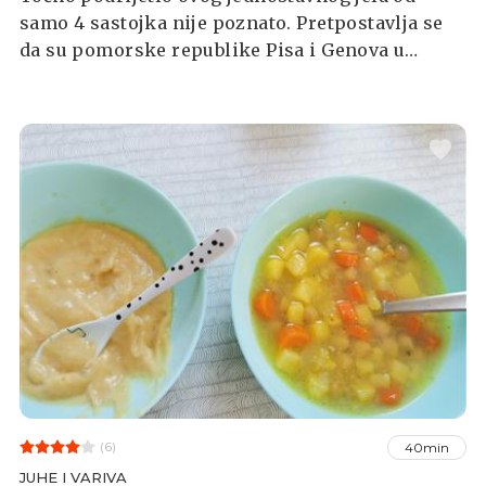
samo 4 sastojka nije poznato. Pretpostavlja se
da su pomorske republike Pisa i Genova u
srednjem vijeku uveli korištenje slanutka u
raznim receptima, a s vremenom je nastalo i
ovo jelo. Danas se može naći u brojnim
mediteranskim gradovima, gdje se poslužuje
kao ulična hrana. Probajte ovaj jednostavan
recept!
(6)
40min
JUHE I VARIVA