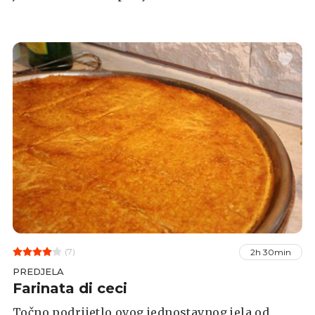
(7)
2h 30min
PREDJELA
Farinata di ceci
Točno podrijetlo ovog jednostavnog jela od