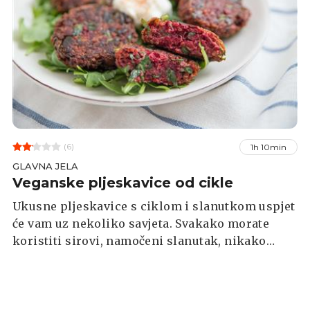
(6)
1h 10min
GLAVNA JELA
Veganske pljeskavice od cikle
Ukusne pljeskavice s ciklom i slanutkom uspjet
će vam uz nekoliko savjeta. Svakako morate
koristiti sirovi, namočeni slanutak, nikako
kuhani ili onaj iz konzerve. Za prilog odaberite
najdražu salatu i umak i ove pljeskavice postat
će vaše omiljeno jelo.