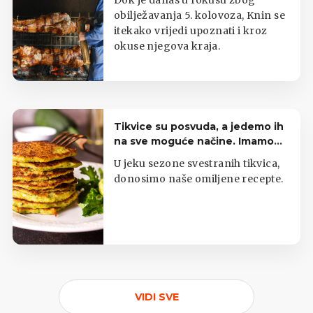
Dok je danas u fokusu zbog
obilježavanja 5. kolovoza, Knin se
itekako vrijedi upoznati i kroz
okuse njegova kraja.
Tikvice su posvuda, a jedemo ih
na sve moguće načine. Imamo
top listu
U jeku sezone svestranih tikvica,
donosimo naše omiljene recepte.
VIDI SVE