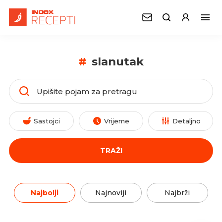
#
slanutak
Sastojci
Vrijeme
Detaljno
TRAŽI
Najbolji
Najnoviji
Najbrži