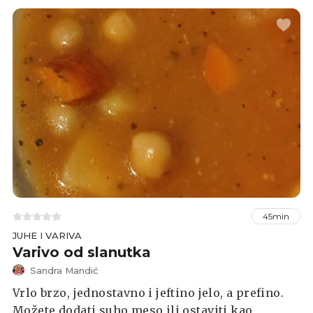
45min
JUHE I VARIVA
Varivo od slanutka
Sandra Mandić
Vrlo brzo, jednostavno i jeftino jelo, a prefino.
Možete dodati suho meso ili ostaviti kao