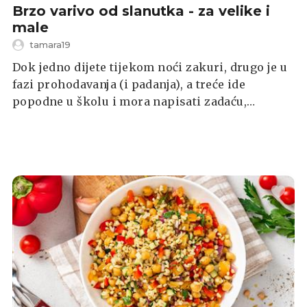
Brzo varivo od slanutka - za velike i
male
tamara19
Dok jedno dijete tijekom noći zakuri, drugo je u
fazi prohodavanja (i padanja), a treće ide
popodne u školu i mora napisati zadaću,
ponoviti za ispit, i još k tome donijeti materijal
za kreativnu skupinu, i to ni manje ni više nego
praznu limenku/konzervu - mama napokon
dobiva priliku iskoristiti limenku slanutka koji
je davno kupila 😅