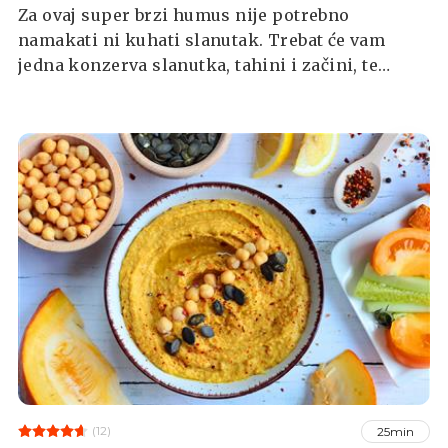
Za ovaj super brzi humus nije potrebno
namakati ni kuhati slanutak. Trebat će vam
jedna konzerva slanutka, tahini i začini, te
multipraktik kako bi usitnili sve sastojke i
dobili namaz.
(12)
25min