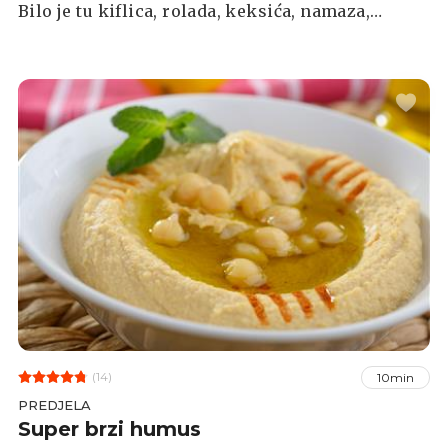
Bilo je tu kiflica, rolada, keksića, namaza,
pogača i buhtli, sve od pečene hokaido tikve
koja se pokazala kao super namirnica. Osim u
slatka, tikve volim staviti i u slana jela poput
juha, variva i slanih kruhova i pogača. A pošto
su nam stigli tmurni, prohladni i kišni dani,
ovakva variva su prava riznica okrjepe, dobrog
raspoloženja i zdravlja. Tako je nastalo i ovo
varivo. Varivo sam obogatila poprženim
dimljenim lungićem, slanutkom i čili
papričicom jer volim pikantnost i ljutinu.
Naravno, možete pripremati i vege varijantu pa
izostavite meso i mesni temeljac koji sam
koristila.
(14)
10min
PREDJELA
Super brzi humus