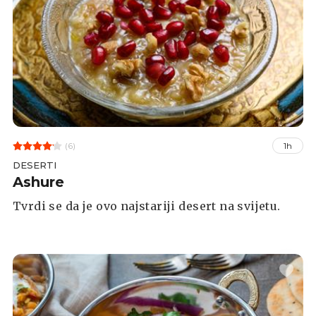
(6)
1h
DESERTI
Ashure
Tvrdi se da je ovo najstariji desert na svijetu.