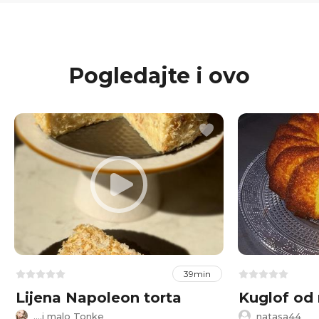
Pogledajte i ovo
39min
Lijena Napoleon torta
Kuglof od
....i malo Tonke
natasa44