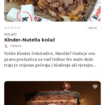
45min
KOLAČI
Kinder-Nutella kolač
Helena
Volite Kinder čokoladice, Nutellu? Onda je ovo
prava poslastica za vas! Jedino što malo duže
traje je vrijeme pečenja i hlađenje ali vjerujte,
isplati se čekati! Recept sam pronašla na jednoj
američkoj stranici, samo sam ga malo
prilagodila sebi. Okus je bombastičan!