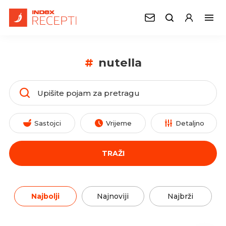
#
nutella
Sastojci
Vrijeme
Detaljno
TRAŽI
Najbolji
Najnoviji
Najbrži