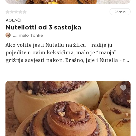
25min
KOLAČI
Nutellotti od 3 sastojka
....i malo Tonke
Ako volite jesti Nutellu na žlicu - radije ju
pojedite u ovim keksićima, malo je “manja”
grižnja savjesti nakon. Brašno, jaje i Nutella - to
je sve od sastojaka za ove jednostavne Nutellote.