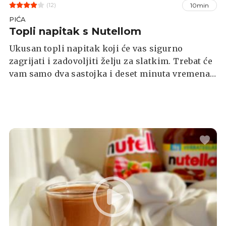
(12)
10min
PIĆA
Topli napitak s Nutellom
Ukusan topli napitak koji će vas sigurno
zagrijati i zadovoljiti želju za slatkim. Trebat će
vam samo dva sastojka i deset minuta vremena.
S dekoracijom se možete poigrati pa tako topli
napitak ukrasite šlagom, štapićem cimeta,
mljevenim lješnjacima ili sljezovim kolačićima.