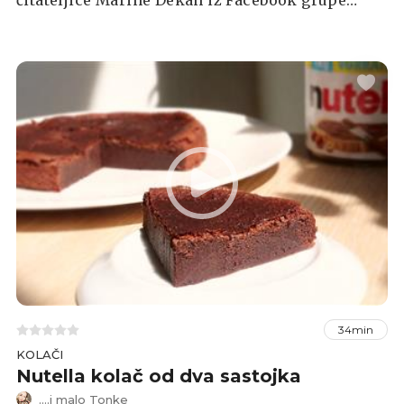
Index Recepti: Što ste danas kuhali?
34min
KOLAČI
Nutella kolač od dva sastojka
....i malo Tonke