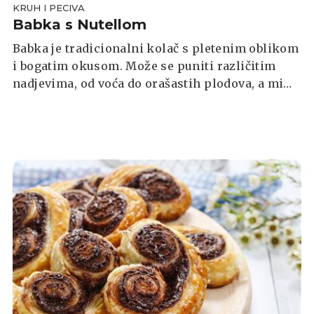
KRUH I PECIVA
Babka s Nutellom
Babka je tradicionalni kolač s pletenim oblikom
i bogatim okusom. Može se puniti različitim
nadjevima, od voća do orašastih plodova, a mi
smo se ovaj put odlučili za Nutellu.
Tradicionalno se u Poljskoj i drugim zemljama
Srednje i Istočne Europe služi na Uskrs, ali je
odličan u svako doba godine.