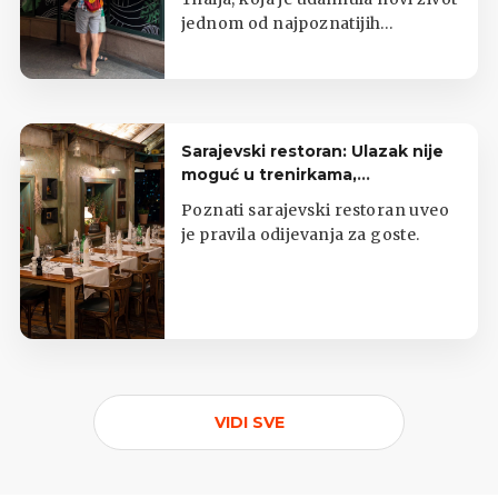
jednom od najpoznatijih
zagrebačkih kioska s tajlandskom
hranom.
Sarajevski restoran: Ulazak nije
moguć u trenirkama,
potkošuljama i japankama
Poznati sarajevski restoran uveo
je pravila odijevanja za goste.
VIDI SVE