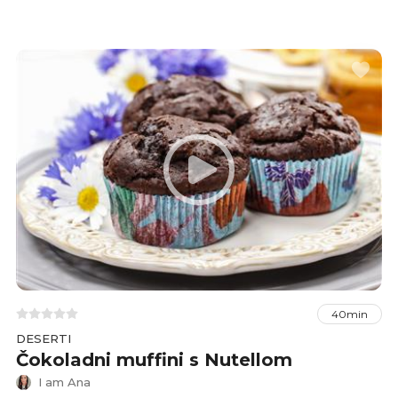
tijesta) i bogatom punjenju od čokoladnog
namaza. Prejednostavan je za pripremu, a u
nastavku pronađite recept.
40min
DESERTI
Čokoladni muffini s Nutellom
I am Ana