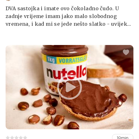
DVA sastojka i imate ovo čokoladno čudo. U
zadnje vrijeme imam jako malo slobodnog
vremena, i kad mi se jede nešto slatko - uvijek
posežem za brzim i jednostavnim receptima od
nekoliko sastojaka. Nemaju greške, uvijek će
vam uspjeti a vi ćete zadovoljiti svoje potrebe za
slatkim (barem na kratko :P ) Inače ga zovu
Nutella kolač, što u mom slučaju i je, ali Nutellu
možete zamijeniti s bilo kojim drugim
namazom.
10min