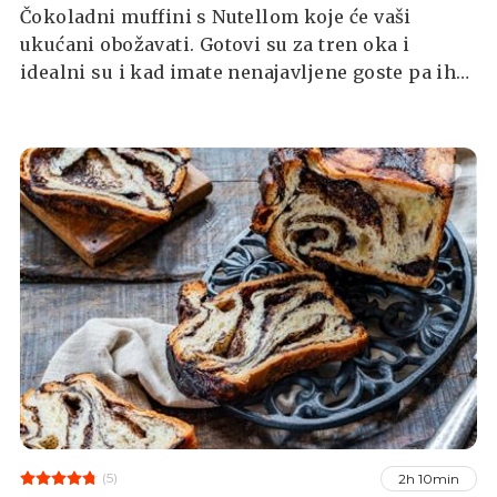
Čokoladni muffini s Nutellom koje će vaši
ukućani obožavati. Gotovi su za tren oka i
idealni su i kad imate nenajavljene goste pa ih
spremite na brzinu.
(5)
2h 10min