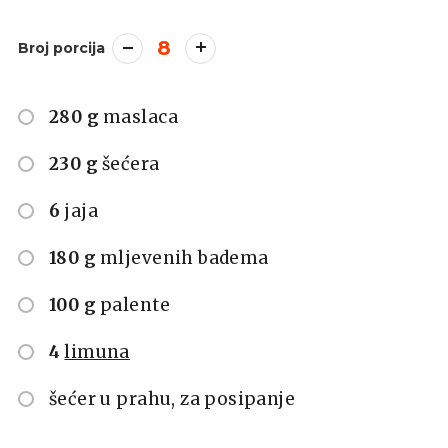
8
Broj porcija
280 g
maslaca
230 g
šećera
6
jaja
180 g
mljevenih badema
100 g
palente
4
limuna
šećer u prahu, za posipanje