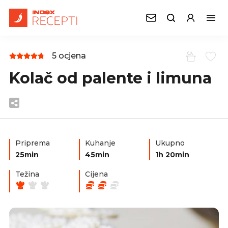
5 ocjena
Kolač od palente i limuna
Priprema
Kuhanje
Ukupno
25min
45min
1h 20min
Težina
Cijena