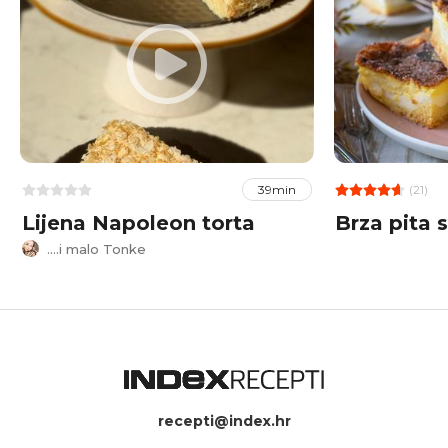
(21)
39min
Lijena Napoleon torta
Brza pita 
....i malo Tonke
recepti@index.hr