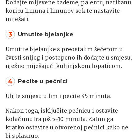
Dodajte mljevene bademe, palentu, naribanu
koricu limuna i limunov sok te nastavite
miješati.
3
Umutite bjelanjke
Umutite bjelanjke s preostalim šećerom u
čvrsti snijeg i postepeno ih dodajte u smjesu,
nježno miješajući kuhinjskom lopaticom.
4
Pecite u pećnici
Ulijte smjesu u lim i pecite 45 minuta.
Nakon toga, isključite pećnicu i ostavite
kolač unutra još 5-10 minuta. Zatim ga
kratko ostavite u otvorenoj pećnici kako ne
bi splasnuo.