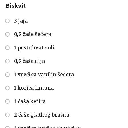
Biskvit
3
jaja
0,5 čaše
šećera
1 prstohvat
soli
0,5 čaše
ulja
1 vrećica
vanilin šećera
1
korica limuna
1 čaša
kefira
2 čaše
glatkog brašna