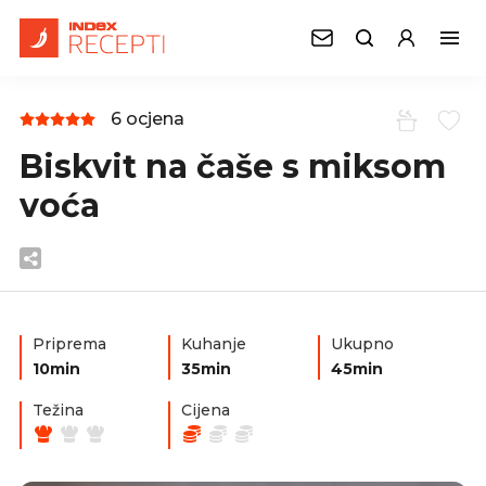
6 ocjena
Biskvit na čaše s miksom
voća
Priprema
Kuhanje
Ukupno
10min
35min
45min
Težina
Cijena