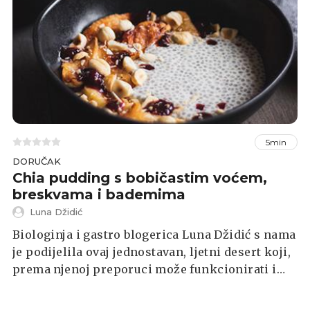
5min
DORUČAK
Chia pudding s bobičastim voćem,
breskvama i bademima
Luna Džidić
Biologinja i gastro blogerica Luna Džidić s nama
je podijelila ovaj jednostavan, ljetni desert koji,
prema njenoj preporuci može funkcionirati i
kao doručak ili međuobrok.