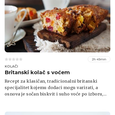
2h 45min
KOLAČI
Britanski kolač s voćem
Recept za klasičan, tradicionalni britanski
specijalitet kojemu dodaci mogu varirati, a
osnova je sočan biskvit i suho voće po izboru,
koje u kombinaciji s brašnom čuva svježinu
kolača, odnosno, čini ga dugotrajnim.
Tradicionalno se poslužuje uz čaj, a često se