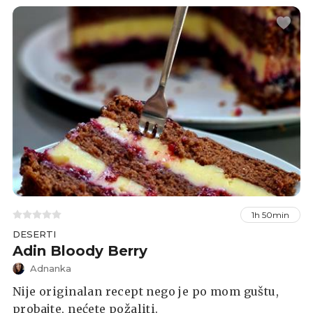
1h 50min
DESERTI
Adin Bloody Berry
Adnanka
Nije originalan recept nego je po mom guštu,
probajte, nećete požaliti.