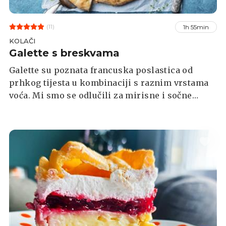
(11)
1h 55min
KOLAČI
Galette s breskvama
Galette su poznata francuska poslastica od
prhkog tijesta u kombinaciji s raznim vrstama
voća. Mi smo se odlučili za mirisne i sočne
breskve jer je ljeto njihovo doba. Ovaj brzi i
pristupačni klasik osvojit će vas na prvu.
Lagano se servira, a miriše fantastično!