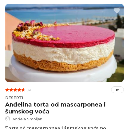
(6)
1h
DESERTI
Anđelina torta od mascarponea i
šumskog voća
Anđela Smoljan
Torta od mascarponea i šumskog voća po