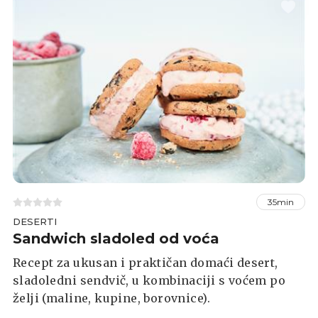
može pronaći i na blagdanskim stolovima. Inače
je ovo omiljeni kolač engleskog kralja Charlesa,
koji ga voli zbog kandiranog voća, ali i zbog
njegove dugotrajnosti - ako se pravilno čuva,
ostaje svjež tjednima.
35min
DESERTI
Sandwich sladoled od voća
Recept za ukusan i praktičan domaći desert,
sladoledni sendvič, u kombinaciji s voćem po
želji (maline, kupine, borovnice).