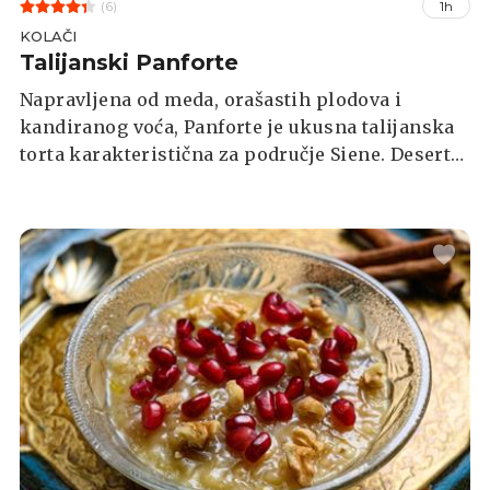
(6)
1h
KOLAČI
Talijanski Panforte
Napravljena od meda, orašastih plodova i
kandiranog voća, Panforte je ukusna talijanska
torta karakteristična za područje Siene. Desert
je to koji Talijani najčešće prave za Božić, no
može se jesti tijekom cijele godine i vrlo se
jednostavno priprema.