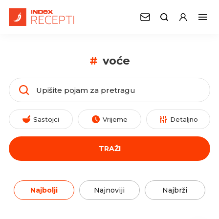
#
voće
Sastojci
Vrijeme
Detaljno
TRAŽI
Najbolji
Najnoviji
Najbrži