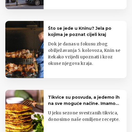
Što se jede u Kninu? Jela po
kojima je poznat cijeli kraj
Dok je danas u fokusu zbog
obilježavanja 5. kolovoza, Knin se
itekako vrijedi upoznati i kroz
okuse njegova kraja.
Tikvice su posvuda, a jedemo ih
na sve moguće načine. Imamo
top listu
U jeku sezone svestranih tikvica,
donosimo naše omiljene recepte.