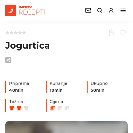
Jogurtica
Priprema
Kuhanje
Ukupno
40min
10min
50min
Težina
Cijena