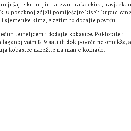
omiješajte krumpir narezan na kockice, nasjecka
k. U posebnoj zdjeli pomiješajte kiseli kupus, sm
f i sjemenke kima, a zatim to dodajte povrću.
ilećim temeljcem i dodajte kobasice. Poklopite i
 laganoj vatri 8-9 sati ili dok povrće ne omekša, 
nja kobasice narežite na manje komade.