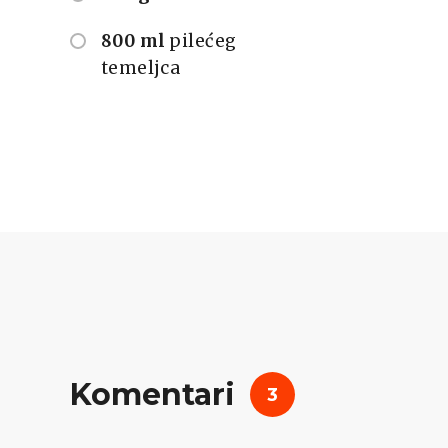
800 ml
pilećeg
temeljca
Komentari
3