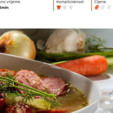
no vrijeme
Kompliciranost
Cijena
5min