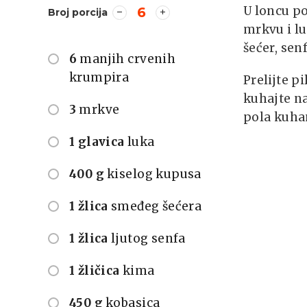
U loncu p
6
Broj porcija
mrkvu i lu
šećer, sen
6
manjih crvenih
krumpira
Prelijte p
kuhajte na
3
mrkve
pola kuha
1 glavica
luka
400 g
kiselog kupusa
1 žlica
smeđeg šećera
1 žlica
ljutog senfa
1 žličica
kima
450 g
kobasica