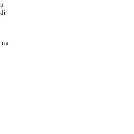
nu
eđi
a na