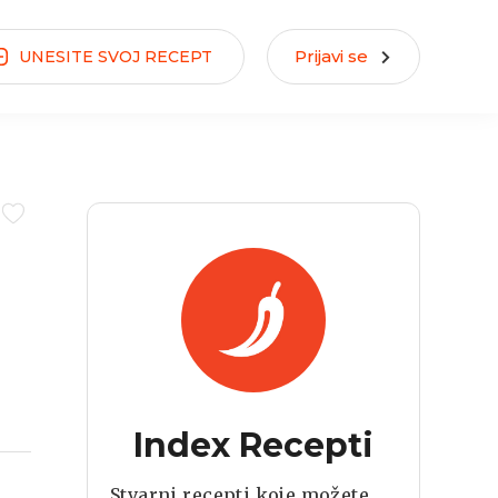
Prijavi se
UNESITE
SVOJ
RECEPT
Index Recepti
Stvarni recepti koje možete