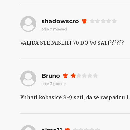
shadowscro
prije 9 mjeseci
VALJDA STE MISLILI 70 DO 90 SATI??????
Bruno
prije 3 godine
Kuhati kobasice 8-9 sati, da se raspadnu i 