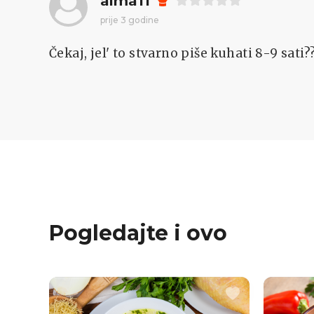
alma11
prije 3 godine
Čekaj, jel' to stvarno piše kuhati 8-9 sati?
Pogledajte i ovo