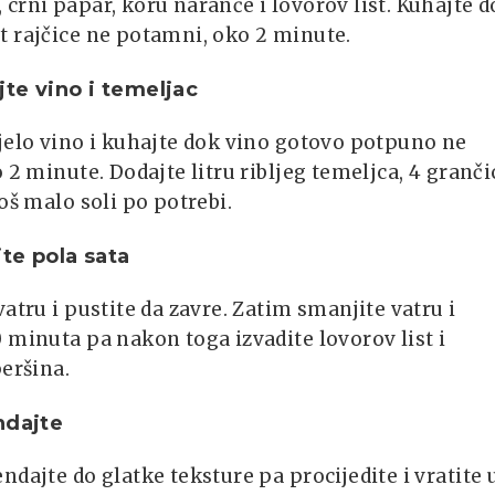
crni papar, koru naranče i lovorov list. Kuhajte 
t rajčice ne potamni, oko 2 minute.
te vino i temeljac
jelo vino i kuhajte dok vino gotovo potpuno ne
o 2 minute. Dodajte litru ribljeg temeljca, 4 granči
još malo soli po potrebi.
te pola sata
vatru i pustite da zavre. Zatim smanjite vatru i
 minuta pa nakon toga izvadite lovorov list i
peršina.
ndajte
ndajte do glatke teksture pa procijedite i vratite 