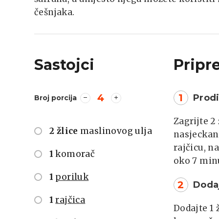
češnjaka.
Sastojci
Pripr
4
1
Prodi
Broj porcija
Zagrijte 2
2 žlice
maslinovog ulja
nasjeckan
rajčicu, n
1
komorač
oko 7 min
1
poriluk
2
Doda
1
rajčica
Dodajte 1 