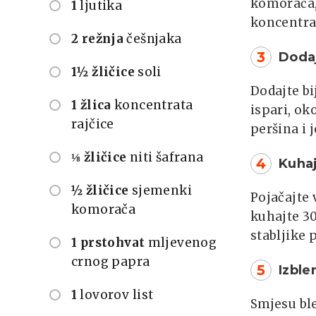
komorača, 
1
ljutika
koncentra
2 režnja
češnjaka
3
Dodaj
1½ žličice
soli
Dodajte bi
1 žlica
koncentrata
ispari, ok
rajčice
peršina i 
⅛ žličice
niti šafrana
4
Kuhaj
½ žličice
sjemenki
Pojačajte 
komorača
kuhajte 30
stabljike 
1 prstohvat
mljevenog
crnog papra
5
Izble
1
lovorov list
Smjesu ble