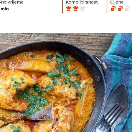
no vrijeme
Kompliciranost
Cijena
5min