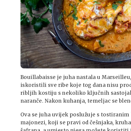
Bouillabaisse je juha nastala u Marseilleu,
iskoristili sve ribe koje tog dana nisu p
ribljih kostiju s nekoliko ključnih sast
naranče. Nakon kuhanja, temeljac se blend
Ova se juha uvijek poslužuje s tostiran
majonezi, koji se pravi od češnjaka, kruha
šafrana, a umjesto njega možete koristiti i