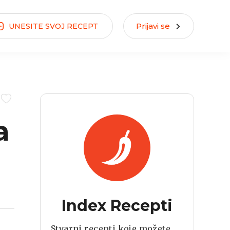
Prijavi se
UNESITE
SVOJ
RECEPT
a
Index Recepti
Stvarni recepti koje možete