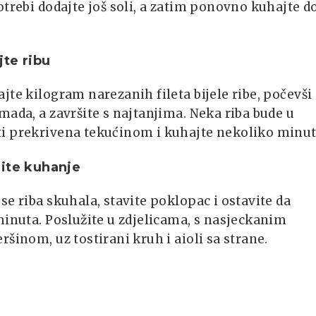
otrebi dodajte još soli, a zatim ponovno kuhajte d
te ribu
jte kilogram narezanih fileta bijele ribe, počevši
mada, a završite s najtanjima. Neka riba bude u
i prekrivena tekućinom i kuhajte nekoliko minut
ite kuhanje
se riba skuhala, stavite poklopac i ostavite da
minuta. Poslužite u zdjelicama, s nasjeckanim
ršinom, uz tostirani kruh i aioli sa strane.