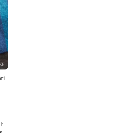
ock
ari
li
us