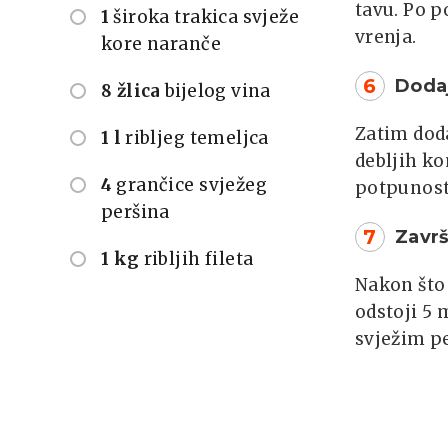
tavu. Po p
1
široka trakica svježe
vrenja.
kore naranče
6
Dodaj
8 žlica
bijelog vina
Zatim doda
1 l
ribljeg temeljca
debljih ko
4
grančice svježeg
potpunost
peršina
7
Završ
1 kg
ribljih fileta
Nakon što 
odstoji 5 
svježim pe