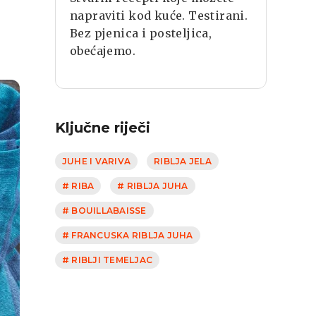
napraviti kod kuće. Testirani.
Bez pjenica i posteljica,
obećajemo.
Ključne riječi
JUHE I VARIVA
RIBLJA JELA
# RIBA
# RIBLJA JUHA
# BOUILLABAISSE
# FRANCUSKA RIBLJA JUHA
# RIBLJI TEMELJAC