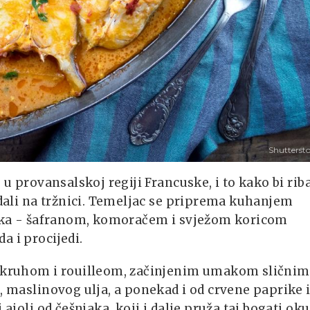
Shutterst
 u provansalskoj regiji Francuske, i to kako bi rib
rodali na tržnici. Temeljac se priprema kuhanjem
ojaka - šafranom, komoračem i svježom koricom
a i procijedi.
im kruhom i rouilleom, začinjenim umakom sličnim
, maslinovog ulja, a ponekad i od crvene paprike i
 aioli od češnjaka, koji i dalje pruža taj bogati ok