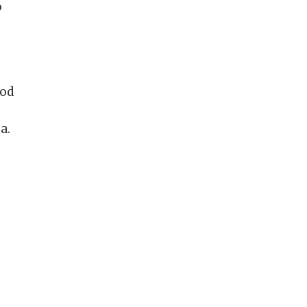
o
 od
a.