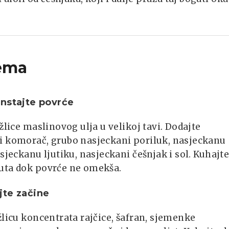
ema
nstajte povrće
 žlice maslinovog ulja u velikoj tavi. Dodajte
i komorač, grubo nasjeckani poriluk, nasjeckanu
asjeckanu ljutiku, nasjeckani češnjak i sol. Kuhajt
uta dok povrće ne omekša.
jte začine
žlicu koncentrata rajčice, šafran, sjemenke