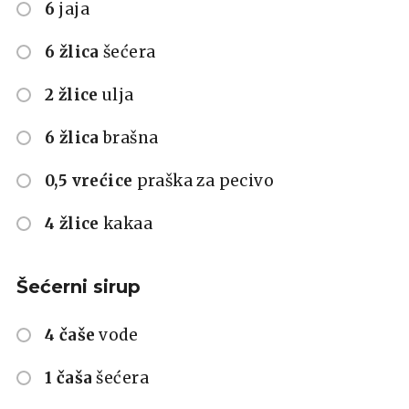
6
jaja
6 žlica
šećera
2 žlice
ulja
6 žlica
brašna
0,5 vrećice
praška za pecivo
4 žlice
kakaa
Šećerni sirup
4 čaše
vode
1 čaša
šećera