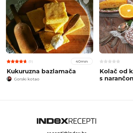
(9)
40min
Kukuruzna bazlamača
Kolač od 
s narančo
Gorski kotao