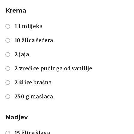
Krema
1 l
mlijeka
10 žlica
šećera
2
jaja
2 vrećice
pudinga od vanilije
2 žlice
brašna
250 g
maslaca
Nadjev
15 žlica
šlaga