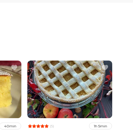
(5)
40min
1h 5min