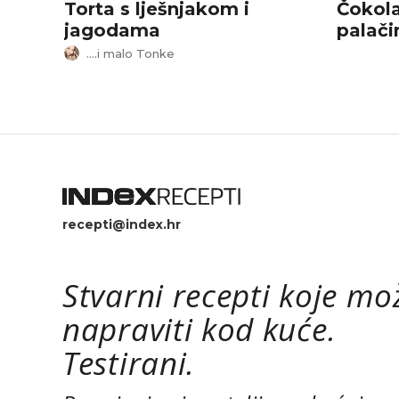
Torta s lješnjakom i
Čokola
jagodama
palači
....i malo Tonke
recepti@index.hr
Stvarni recepti koje mo
napraviti kod kuće.
Testirani.