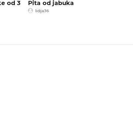
e od 3
Pita od jabuka
Trogi
lidija36