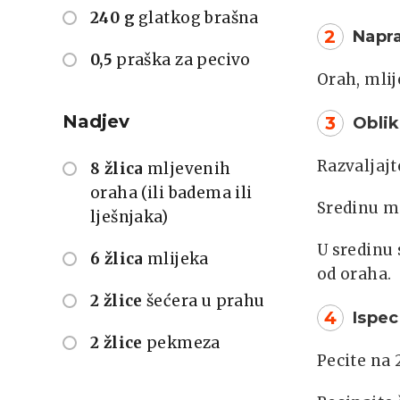
240 g
glatkog brašna
2
Napra
0,5
praška za pecivo
Orah, mlij
Nadjev
3
Oblik
Razvaljajte
8 žlica
mljevenih
oraha (ili badema ili
Sredinu ma
lješnjaka)
U sredinu 
6 žlica
mlijeka
od oraha.
2 žlice
šećera u prahu
4
Ispec
2 žlice
pekmeza
Pecite na 