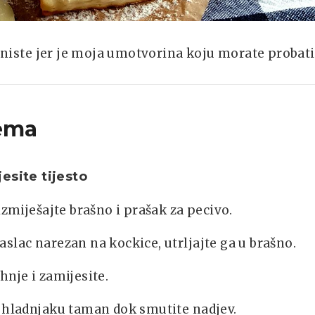
o niste jer je moja umotvorina koju morate probati
ema
esite tijesto
 izmiješajte brašno i prašak za pecivo.
slac narezan na kockice, utrljajte ga u brašno.
hnje i zamijesite.
u hladnjaku taman dok smutite nadjev.