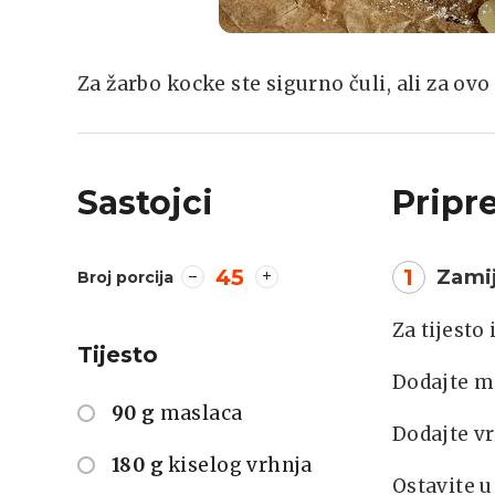
Za žarbo kocke ste sigurno čuli, ali za ov
Sastojci
Pripr
45
1
Zamij
Broj porcija
Za tijesto
Tijesto
Dodajte ma
90 g
maslaca
Dodajte vr
180 g
kiselog vrhnja
Ostavite 