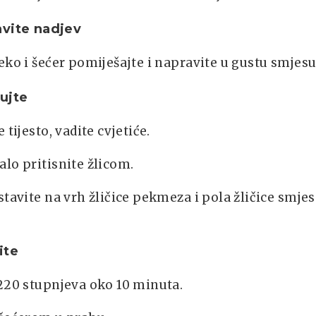
vite nadjev
eko i šećer pomiješajte i napravite u gustu smjesu
ujte
 tijesto, vadite cvjetiće.
lo pritisnite žlicom.
stavite na vrh žličice pekmeza i pola žličice smje
ite
220 stupnjeva oko 10 minuta.