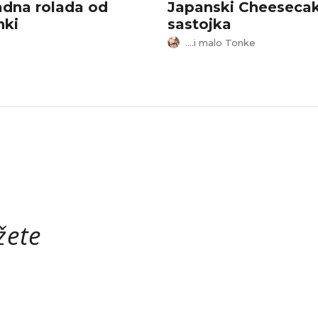
dna rolada od
Japanski Cheesecak
nki
sastojka
....i malo Tonke
žete