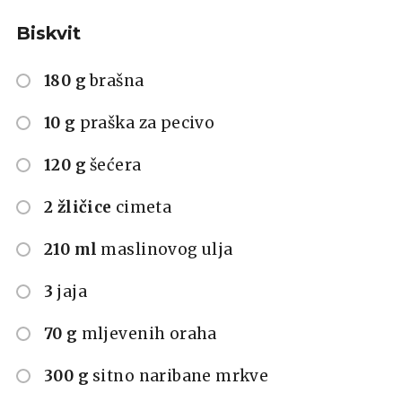
Biskvit
180 g
brašna
10 g
praška za pecivo
120 g
šećera
2 žličice
cimeta
210 ml
maslinovog ulja
3
jaja
70 g
mljevenih oraha
300 g
sitno naribane mrkve