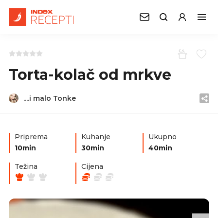
Torta-kolač od mrkve
....i malo Tonke
Priprema
Kuhanje
Ukupno
10min
30min
40min
Težina
Cijena