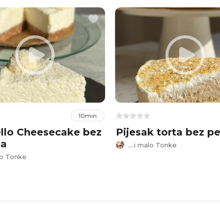
10min
llo Cheesecake bez
Pijesak torta bez p
ja
....i malo Tonke
alo Tonke