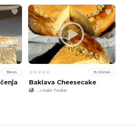
15min
1h 20min
ečenja
Baklava Cheesecake
Tira
....i malo Tonke