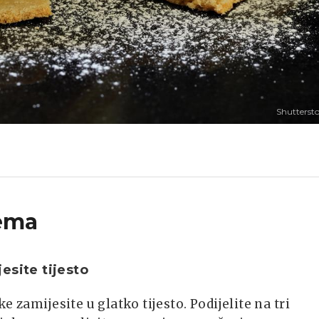
Shutterst
ema
esite tijesto
e zamijesite u glatko tijesto. Podijelite na tri