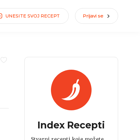
Prijavi se
UNESITE
SVOJ
RECEPT
Index Recepti
Stvarni recepti koje možete