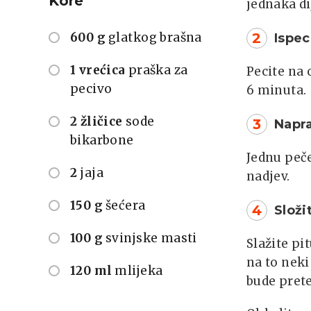
Kore
jednaka di
600 g
glatkog brašna
2
Ispec
1 vrećica
praška za
Pecite na 
pecivo
6 minuta.
2 žličice
sode
3
Napra
bikarbone
Jednu peč
2
jaja
nadjev.
150 g
šećera
4
Složi
100 g
svinjske masti
Slažite pi
na to neki
120 ml
mlijeka
bude prete