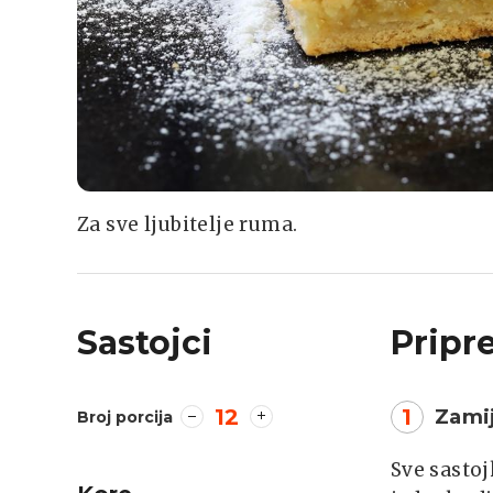
Za sve ljubitelje ruma.
Sastojci
Pripr
12
1
Zamij
Broj porcija
Sve sastojk