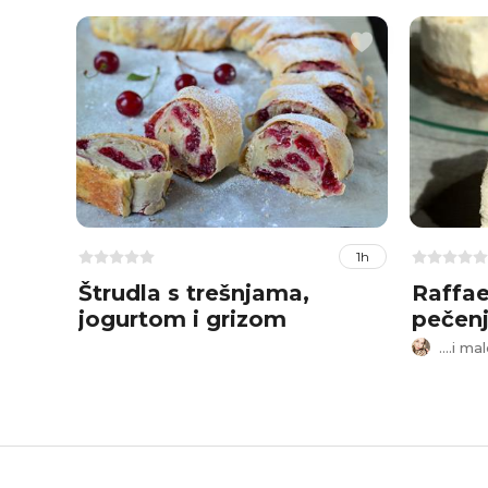
1h
Štrudla s trešnjama,
Raffae
jogurtom i grizom
pečen
....i m