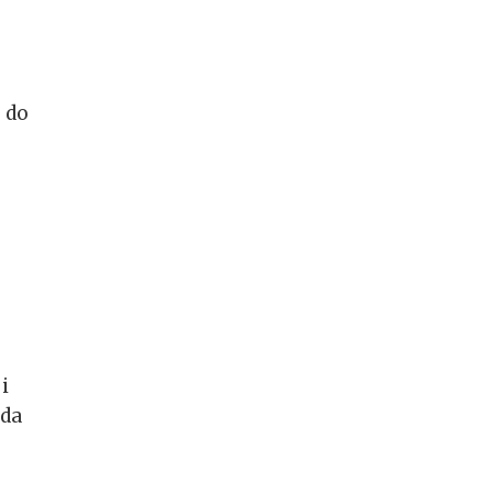
 do
i
 da