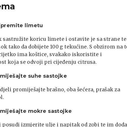
ema
remite limetu
 sastružite koricu limete i ostavite je sa strane te
 sok tako da dobijete 100 g tekućine. S obzirom na t
rijetko ima koštice, svakako iskoristite i
st koja se odvoji pri cijeđenju citrusa.
ješajte suhe sastojke
zdjeli promiješajte brašno, oba šećera, prašak za
l.
ješajte mokre sastojke
 posudi izmjerite ulje i napitak od zobi te im doda