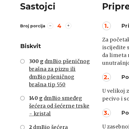
Sastojci
Pripr
4
1.
Prip
Broj porcija
Za početak
Biskvit
iscijedite
da limeta 
300 g
dmBio pšeničnog
unutrašnjo
brašna za pizzu ili
dmBio pšeničnog
2.
Pomi
brašna tip 550
U velikoj 
140 g
dmBio smeđeg
pecivo i so
šećera od šećerne trske
3.
Pomi
- kristal
U zasebnoj
2
dmBio šećera