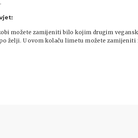
.
jet:
 zobi možete zamijeniti bilo kojim drugim vegans
o želji. U ovom kolaču limetu možete zamijeniti 