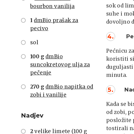
sok od li
bourbon vanilija
suhe i mok
1
dmBio prašak za
dovoljno 
pecivo
4.
Peč
sol
Pećnicu za
100 g
dmBio
koristiti 
suncokretovog ulja za
duguljasti
pečenje
minuta.
270 g
dmBio napitka od
5.
Nadj
zobi i vanilije
Kada se bi
od zobi, p
Nadjev
posložite 
tostirali 
2
velike limete (100 g