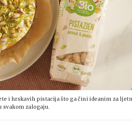
te i hrskavih pistacija što ga čini ideanim za ljet
 u svakom zalogaju.