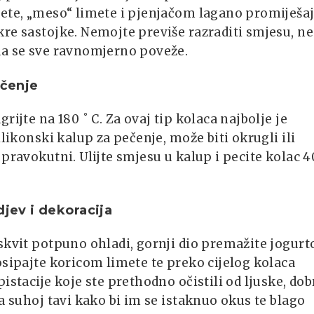
mete, „meso“ limete i pjenjačom lagano promiješaj
re sastojke. Nemojte previše razraditi smjesu, n
da se sve ravnomjerno poveže.
enje
grijte na 180 ˚ C. Za ovaj tip kolaca najbolje je
silikonski kalup za pečenje, može biti okrugli ili
 pravokutni. Ulijte smjesu u kalup i pecite kolac 4
ev i dekoracija
skvit potpuno ohladi, gornji dio premažite jogur
osipajte koricom limete te preko cijelog kolaca
pistacije koje ste prethodno očistili od ljuske, dob
na suhoj tavi kako bi im se istaknuo okus te blago