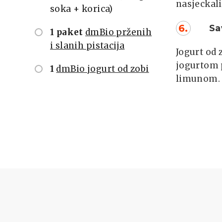
nasjeckali
soka + korica)
6.
Sav
1 paket
dmBio prženih
i slanih pistacija
Jogurt od
jogurtom p
1
dmBio jogurt od zobi
limunom.