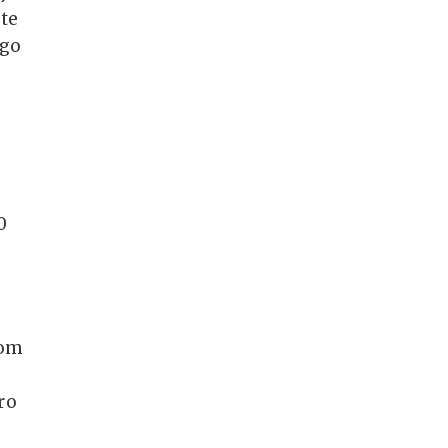
te
ego
0
tom
ro