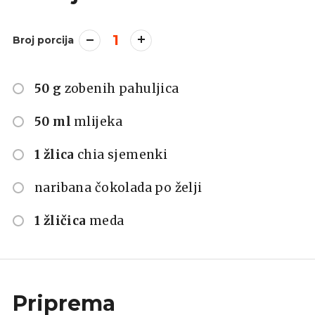
1
Broj porcija
50 g
zobenih pahuljica
50 ml
mlijeka
1 žlica
chia sjemenki
naribana čokolada po želji
1 žličica
meda
Priprema