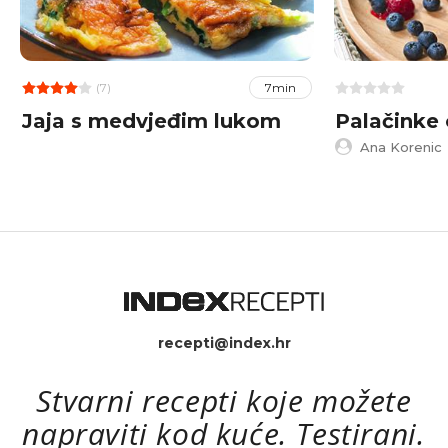
(7)
7min
Jaja s medvjeđim lukom
Palačinke o
Ana Korenic
recepti@index.hr
Stvarni recepti koje možete
napraviti kod kuće. Testirani.