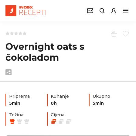
Overnight oats s
čokoladom
Priprema
Kuhanje
Ukupno
5min
0h
5min
Težina
Cijena