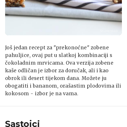
Shutterstock
Još jedan recept za "prekonoćne" zobene
pahuljice, ovaj put u slatkoj kombinaciji s
čokoladnim mrvicama. Ova verzija zobene
kaše odličan je izbor za doručak, ali i kao
obrok ili desert tijekom dana. Možete ju
obogatiti i bananom, orašastim plodovima ili
kokosom - izbor je na vama.
Sastojci