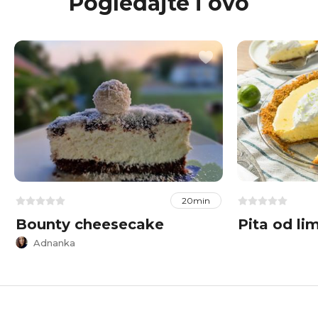
Pogledajte i ovo
20min
Bounty cheesecake
Pita od li
Adnanka