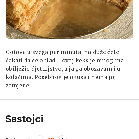
Gotova u svega par minuta, najduže ćete
čekati da se ohladi- ovaj keks je mnogima
obilježio djetinjstvo, a ja ga obožavam i u
kolačima. Posebnog je okusa i nema joj
zamjene.
Sastojci