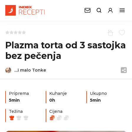
Plazma torta od 3 sastojka
bez pečenja
....i malo Tonke
Priprema
Kuhanje
Ukupno
5min
0h
5min
Težina
Cijena