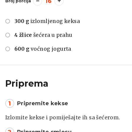
16
Broj porcija
300 g
izlomljenog keksa
4 žlice
šećera u prahu
600 g
voćnog jogurta
Priprema
1
Pripremite kekse
Izlomite kekse i pomiješajte ih sa šećerom.
2
Pripremite smjesu