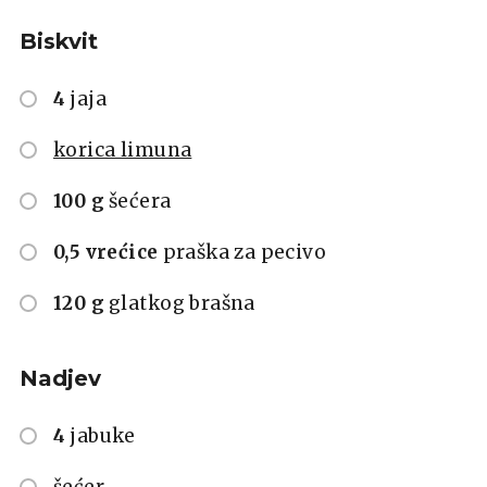
Biskvit
4
jaja
korica limuna
100 g
šećera
0,5 vrećice
praška za pecivo
120 g
glatkog brašna
Nadjev
4
jabuke
šećer