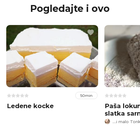
Pogledajte i ovo
50min
Ledene kocke
Paša loku
slatka sa
....i malo Ton