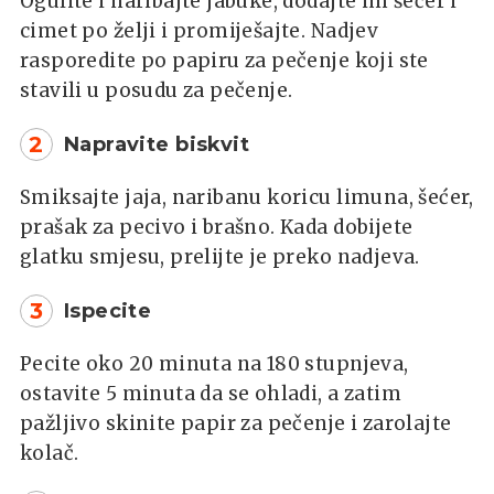
Ogulite i naribajte jabuke, dodajte im šećer i
cimet po želji i promiješajte. Nadjev
rasporedite po papiru za pečenje koji ste
stavili u posudu za pečenje.
2
Napravite biskvit
Smiksajte jaja, naribanu koricu limuna, šećer,
prašak za pecivo i brašno. Kada dobijete
glatku smjesu, prelijte je preko nadjeva.
3
Ispecite
Pecite oko 20 minuta na 180 stupnjeva,
ostavite 5 minuta da se ohladi, a zatim
pažljivo skinite papir za pečenje i zarolajte
kolač.