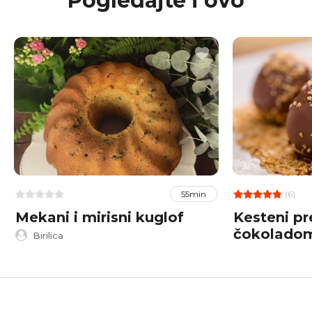
Pogledajte i ovo
(6)
55min
Mekani i mirisni kuglof
Kesteni pr
čokolado
Birilica