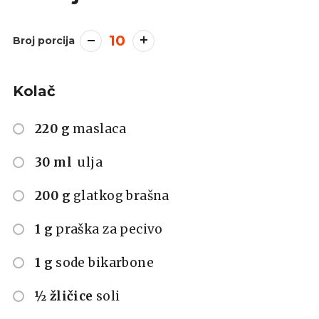
10
Broj porcija
Kolač
220 g
maslaca
30 ml
ulja
200 g
glatkog brašna
1 g
praška za pecivo
1 g
sode bikarbone
½ žličice
soli