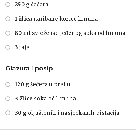
250 g
šećera
1 žlica
naribane korice limuna
80 ml
svježe iscijeđenog soka od limuna
3
jaja
Glazura i posip
120 g
šećera u prahu
3 žlice
soka od limuna
30 g
oljuštenih i nasjeckanih pistacija