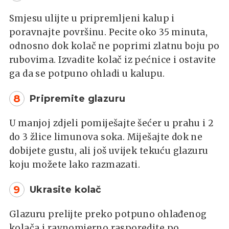
Smjesu ulijte u pripremljeni kalup i
poravnajte površinu. Pecite oko 35 minuta,
odnosno dok kolač ne poprimi zlatnu boju po
rubovima. Izvadite kolač iz pećnice i ostavite
ga da se potpuno ohladi u kalupu.
8
Pripremite glazuru
U manjoj zdjeli pomiješajte šećer u prahu i 2
do 3 žlice limunova soka. Miješajte dok ne
dobijete gustu, ali još uvijek tekuću glazuru
koju možete lako razmazati.
9
Ukrasite kolač
Glazuru prelijte preko potpuno ohlađenog
kolača i ravnomjerno rasporedite po