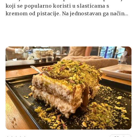
koji se popularno koristi u slasticama s
kremom od pistacije. Na jednostavan ga način
možete pripremiti i kod kuće, kao i namaz od
bilo koje druge vrste orašastih plodova.