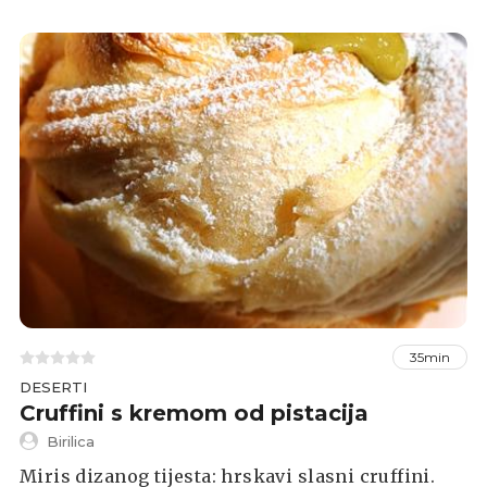
kombinacija, a recept koji je podijelila u
Facebook grupi Index Recepti: Što ste danas
kuhali? donosimo u nastavku.
35min
DESERTI
Cruffini s kremom od pistacija
Birilica
Miris dizanog tijesta: hrskavi slasni cruffini.