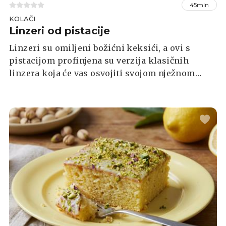
45min
KOLAČI
Linzeri od pistacije
Linzeri su omiljeni božićni keksići, a ovi s
pistacijom profinjena su verzija klasičnih
linzera koja će vas osvojiti svojom nježnom
teksturom i bogatim orašastim okusom. Prhko
tijesto s mljevenim pistacijama savršeno se
slaže s kremastim punjenjem, dok posip od
šećera u prahu daje završni, blagdanski dodir.