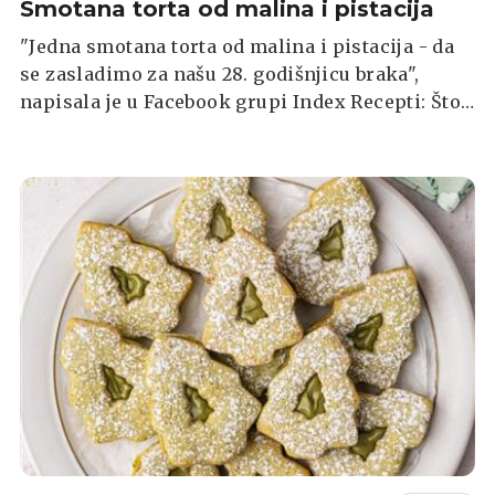
Smotana torta od malina i pistacija
"Jedna smotana torta od malina i pistacija - da
se zasladimo za našu 28. godišnjicu braka",
napisala je u Facebook grupi Index Recepti: Što
ste danas kuhali? naša čitateljica Lidija Vulić-
Ćurić, koja je i inače poznata po slasticama koje
odlično izgledaju, a uz to su i vrlo ukusne.
Recept za ovu tortu donosimo u nastavku.