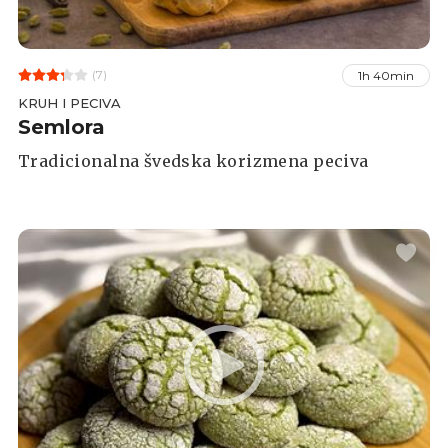
(7)
1h 40min
KRUH I PECIVA
Semlora
Tradicionalna švedska korizmena peciva