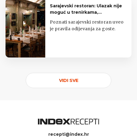
Sarajevski restoran: Ulazak nije
moguć u trenirkama,
potkošuljama i japankama
Poznati sarajevski restoran uveo
je pravila odijevanja za goste.
VIDI SVE
recepti@index.hr