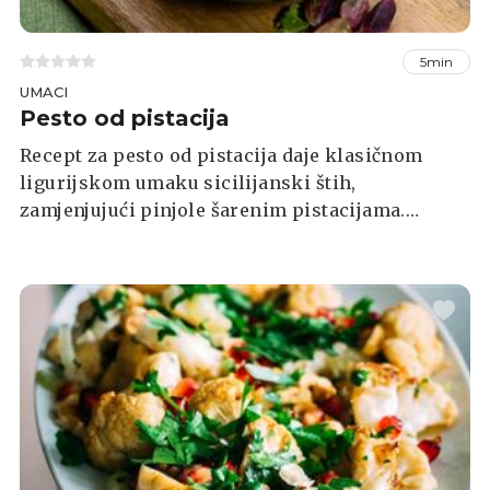
5min
UMACI
Pesto od pistacija
Recept za pesto od pistacija daje klasičnom
ligurijskom umaku sicilijanski štih,
zamjenjujući pinjole šarenim pistacijama.
Koristite ga kao preljev za tjestenine,
jednostavan umak ili ga jednostavno namažite
na kruh. U Genovi je običaj staviti nekoliko žlica
pesta u guste krem juhe.