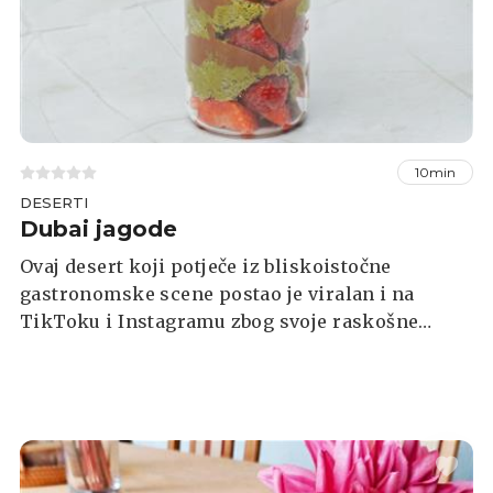
10min
DESERTI
Dubai jagode
Ovaj desert koji potječe iz bliskoistočne
gastronomske scene postao je viralan i na
TikToku i Instagramu zbog svoje raskošne
prezentacije i spoja slatkog, svježeg i hrskavog.
Ako ste propustili isprobati ovaj desert, možete
ga napraviti i kod kuće - bit će vam potrebni
sljedeći sastojci.