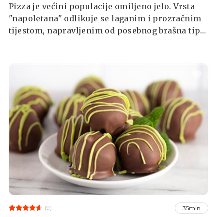
Pizza je većini populacije omiljeno jelo. Vrsta
"napoletana" odlikuje se laganim i prozračnim
tijestom, napravljenim od posebnog brašna tipa
00.
(9)
35min