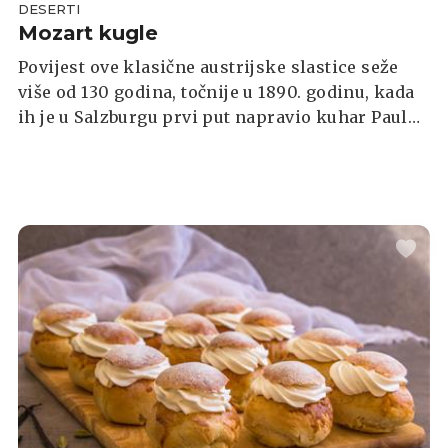
DESERTI
Mozart kugle
Povijest ove klasične austrijske slastice seže
više od 130 godina, točnije u 1890. godinu, kada
ih je u Salzburgu prvi put napravio kuhar Paul
Fürst.Kuglice imaju tri ukusna sloja: pistacije,
kakao i badem, a omotane su čokoladnom
glazurom. Uz ovaj recept nije ih teško napraviti
doma.