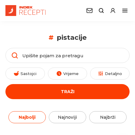
#
pistacije
Sastojci
Vrijeme
Detaljno
TRAŽI
Najbolji
Najnoviji
Najbrži