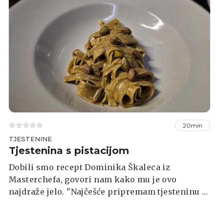
20min
TJESTENINE
Tjestenina s pistacijom
Dobili smo recept Dominika Škaleca iz
Masterchefa, govori nam kako mu je ovo
najdraže jelo. "Najčešće pripremam tjesteninu s
pistacijom i bosiljkom", kaže, a recept nađite
ispod.