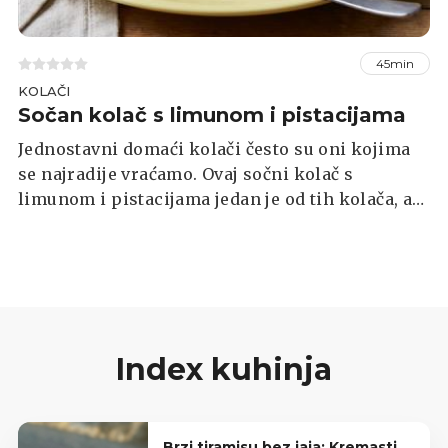
45min
KOLAČI
Sočan kolač s limunom i pistacijama
Jednostavni domaći kolači često su oni kojima
se najradije vraćamo. Ovaj sočni kolač s
limunom i pistacijama jedan je od tih kolača, a
osvaja svježinom citrusa, nježnom teksturom i
bogatim orašastim okusom. Ostaje mekan i
ukusan danima, a mnogi će reći da je čak i bolji
sljedećeg dana.
Index kuhinja
Brzi tiramisu bez jaja: Kremasti