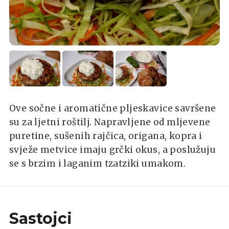
Ove sočne i aromatične pljeskavice savršene
su za ljetni roštilj. Napravljene od mljevene
puretine, sušenih rajčica, origana, kopra i
svježe metvice imaju grčki okus, a poslužuju
se s brzim i laganim tzatziki umakom.
Sastojci