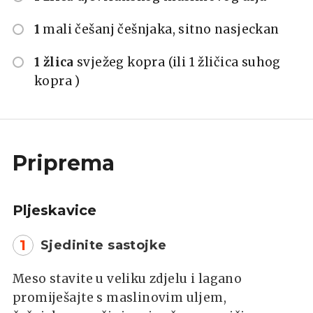
1
mali češanj češnjaka, sitno nasjeckan
1 žlica
svježeg kopra (ili 1 žličica suhog
kopra )
Priprema
Pljeskavice
1
Sjedinite sastojke
Meso stavite u veliku zdjelu i lagano
promiješajte s maslinovim uljem,