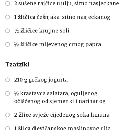
2
sušene rajčice u ulju, sitno nasjeckane
1 žličica
češnjaka, sitno nasjeckanog
½ žličice
krupne soli
½ žličice
mljevenog crnog papra
Tzatziki
210 g
grčkog jogurta
½
krastavca salatara, oguljenog,
očišćenog od sjemenki i naribanog
2 žlice
svježe cijeđenog soka limuna
1 žlica
djevičanskog maslinovog ulja