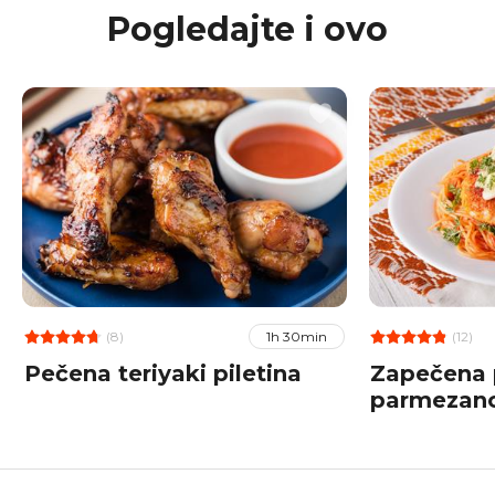
Pogledajte i ovo
(8)
(12)
1h 30min
Pečena teriyaki piletina
Zapečena p
parmezan