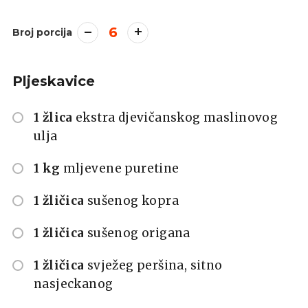
6
Broj porcija
Pljeskavice
1 žlica
ekstra djevičanskog maslinovog
ulja
1 kg
mljevene puretine
1 žličica
sušenog kopra
1 žličica
sušenog origana
1 žličica
svježeg peršina, sitno
nasjeckanog