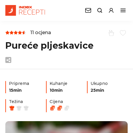
11 ocjena
Pureće pljeskavice
Priprema
Kuhanje
Ukupno
15min
10min
25min
Težina
Cijena