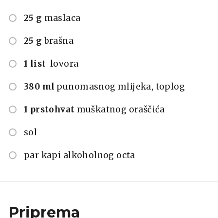
25 g
maslaca
25 g
brašna
1 list
lovora
380 ml
punomasnog mlijeka, toplog
1 prstohvat
muškatnog oraščića
sol
par kapi alkoholnog octa
Priprema