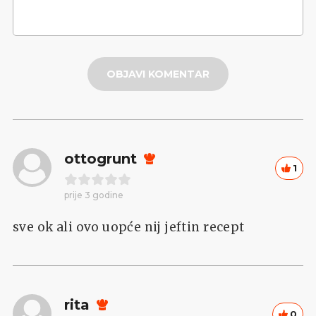
OBJAVI KOMENTAR
ottogrunt
1
prije 3 godine
sve ok ali ovo uopće nij jeftin recept
rita
0