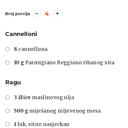
4
Broj porcija
Cannelloni
8
cannellona
10 g
Parmigiano Reggiano ribanog sira
Ragu
3 žlice
maslinovog ulja
500 g
miješanog mljevenog mesa
1
luk, sitno nasjeckan