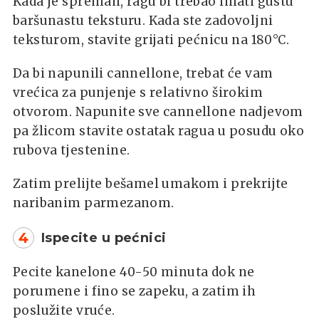
Kada je spreman, ragu bi trebao imati gustu
baršunastu teksturu. Kada ste zadovoljni
teksturom, stavite grijati pećnicu na 180°C.
Da bi napunili cannellone, trebat će vam
vrećica za punjenje s relativno širokim
otvorom. Napunite sve cannellone nadjevom
pa žlicom stavite ostatak ragua u posudu oko
rubova tjestenine.
Zatim prelijte bešamel umakom i prekrijte
naribanim parmezanom.
4
Ispecite u pećnici
Pecite kanelone 40-50 minuta dok ne
porumene i fino se zapeku, a zatim ih
poslužite vruće.