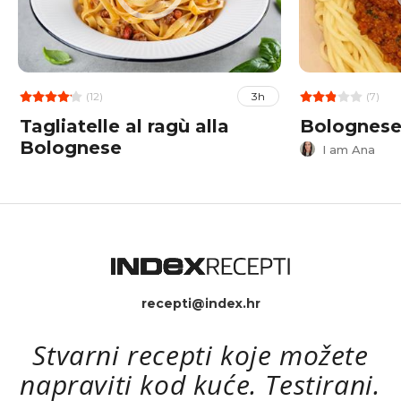
(12)
(7)
3h
Tagliatelle al ragù alla
Bolognes
Bolognese
I am Ana
recepti@index.hr
Stvarni recepti koje možete
napraviti kod kuće. Testirani.