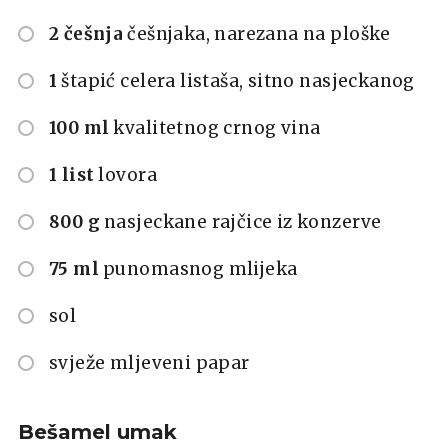
2 češnja
češnjaka, narezana na ploške
1
štapić celera listaša, sitno nasjeckanog
100 ml
kvalitetnog crnog vina
1 list
lovora
800 g
nasjeckane rajčice iz konzerve
75 ml
punomasnog mlijeka
sol
svježe mljeveni papar
Bešamel umak