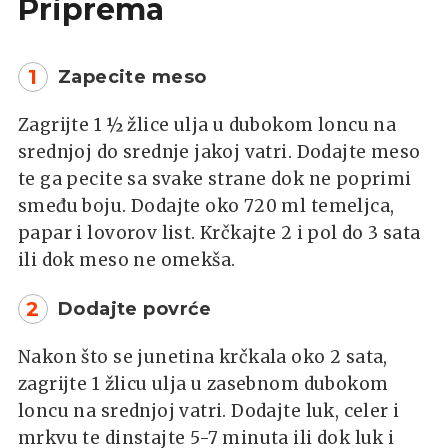
Priprema
1
Zapecite meso
Zagrijte 1 ½ žlice ulja u dubokom loncu na
srednjoj do srednje jakoj vatri. Dodajte meso
te ga pecite sa svake strane dok ne poprimi
smeđu boju. Dodajte oko 720 ml temeljca,
papar i lovorov list. Krčkajte 2 i pol do 3 sata
ili dok meso ne omekša.
2
Dodajte povrće
Nakon što se junetina krčkala oko 2 sata,
zagrijte 1 žlicu ulja u zasebnom dubokom
loncu na srednjoj vatri. Dodajte luk, celer i
mrkvu te dinstajte 5-7 minuta ili dok luk i