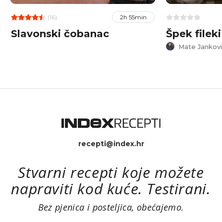
(16)
2h 55min
Slavonski čobanac
Špek fileki
Mate Jankovi
recepti@index.hr
Stvarni recepti koje možete
napraviti kod kuće. Testirani.
Bez pjenica i posteljica, obećajemo.