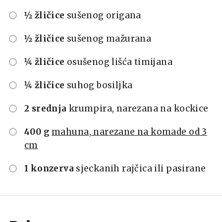
½ žličice
sušenog origana
½ žličice
sušenog mažurana
¼ žličice
osušenog lišća timijana
¼ žličice
suhog bosiljka
2 srednja
krumpira, narezana na kockice
400 g
mahuna, narezane na komade od 3
cm
1 konzerva
sjeckanih rajčica ili pasirane