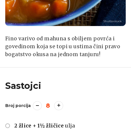
Shutterstock
Fino varivo od mahuna s obiljem povrća i
govedinom koja se topi u ustima čini pravo
bogatstvo okusa na jednom tanjuru!
Sastojci
8
Broj porcija
2 žlice + 1½ žličice
ulja