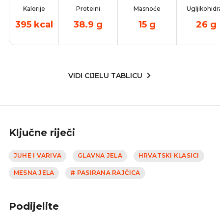
Kalorije
Proteini
Masnoće
Ugljikohidr
395
kcal
38.9
g
15
g
26
g
VIDI CIJELU TABLICU
Ključne riječi
JUHE I VARIVA
GLAVNA JELA
HRVATSKI KLASICI
MESNA JELA
# PASIRANA RAJČICA
Podijelite