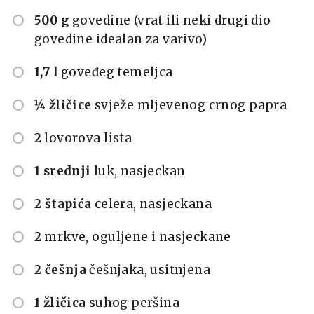
500 g
govedine (vrat ili neki drugi dio
govedine idealan za varivo)
1,7 l
goveđeg temeljca
¼ žličice
svježe mljevenog crnog papra
2
lovorova lista
1 srednji
luk, nasjeckan
2 štapića
celera, nasjeckana
2
mrkve, oguljene i nasjeckane
2 češnja
češnjaka, usitnjena
1 žličica
suhog peršina