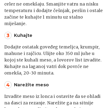
celer ne omekšaju. Smanjite vatru na nisku
temperaturu i dodajte češnjak, peršin i ostale
začine te kuhajte 1 minutu uz stalno
miješanje.
3
Kuhajte
Dodajte ostatak goveđeg temeljca, krumpir,
mahune i rajčicu. Ulijte oko 350 ml juhe u
kojoj ste kuhali meso, a lovorov list izvadite.
Kuhajte na laganoj vatri dok povrće ne
omekša, 20-30 minuta.
4
Narežite meso
Izvadite meso iz lonca i ostavite da se ohladi
na dasci za rezanje. Narežite ga na sitnije