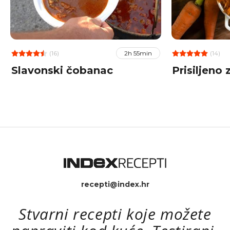
(16)
(14)
2h 55min
Slavonski čobanac
Prisiljeno 
recepti@index.hr
Stvarni recepti koje možete