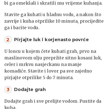
bi ga omekšali i skratili mu vrijeme kuhanja.
Stavite ga kuhati u hladnu vodu, a nakon što
zavrije i kuha otprilike 10 minuta, procijedite
ga i bacite vodu.
2
Pirjajte luk i korjenasto povrće
U loncu u kojem ćete kuhati grah, prvo na
maslinovom ulju prepržite sitno kosani luk,
celer i mrkvu nasjeckanu na manje
komadiće. Stavite i lovor pa sve zajedno
pirjajte otprilike 5 do 7 minuta.
3
Dodajte grah
Dodajte grah i sve prelijte vodom. Pustite da
kuha.