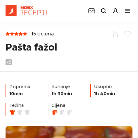
15 ocjena
Pašta fažol
Priprema
Kuhanje
Ukupno
10min
1h 30min
1h 40min
Težina
Cijena