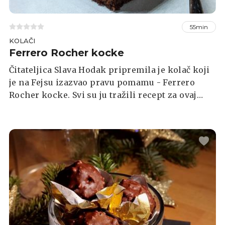
55min
KOLAČI
Ferrero Rocher kocke
Čitateljica Slava Hodak pripremila je kolač koji
je na Fejsu izazvao pravu pomamu - Ferrero
Rocher kocke. Svi su ju tražili recept za ovaj
kolač, a ona ga je i podijelila u Facebook grupi
Index Recepti: Što ste danas kuhali?