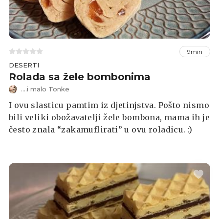
9min
DESERTI
Rolada sa žele bombonima
....i malo Tonke
I ovu slasticu pamtim iz djetinjstva. Pošto nismo
bili veliki obožavatelji žele bombona, mama ih je
često znala “zakamuflirati” u ovu roladicu. :)