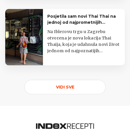
Posjetila sam novi Thai Thai na
jednoj od najprometnijih
zagrebačkih lokacija
Na Iblerovu trgu u Zagrebu
otvorena je nova lokacija Thai
Thaija, koja je udahnula novi život
jednom od najpoznatijih
zagrebačkih kioska s tajlandskom
hranom.
VIDI SVE