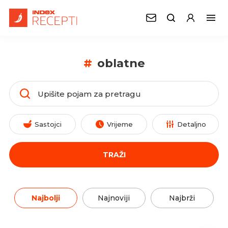
#
oblatne
Sastojci
Vrijeme
Detaljno
TRAŽI
Najbolji
Najnoviji
Najbrži