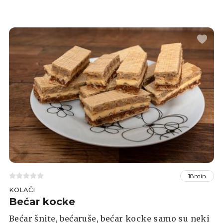
hladnom i pogodne su za spremanje u
zamrzivač.
18min
KOLAČI
Bećar kocke
Bećar šnite, bećaruše, bećar kocke samo su neki