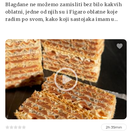
Blagdane ne možemo zamisliti bez bilo kakvih
oblatni, jedne od njih su i Figaro oblatne koje
radim po svom, kako koji sastojaka imam u
kući. Svaki put prefine, hrskave izvana a bogate
i mekane iznutra.
2h 35min