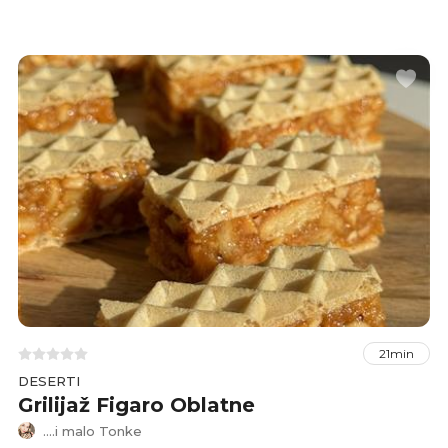
Kolač je spoj arome kave, vanilije i ruma i
idealan za blagdane ili rođendanske proslave.
21min
DESERTI
Grilijaž Figaro Oblatne
....i malo Tonke