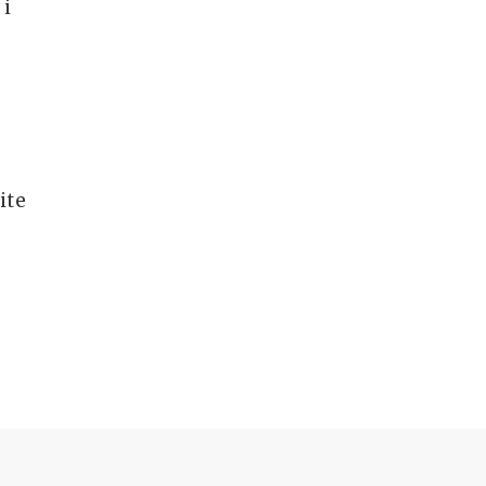
 i
ite