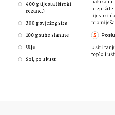
pakiranju 
400 g
tijesta (široki
prepržite
rezanci)
tijesto i d
promiješaj
300 g
svježeg sira
5
100 g
suhe slanine
Poslu
Ulje
U širi tanj
toplo i uži
Sol, po ukusu