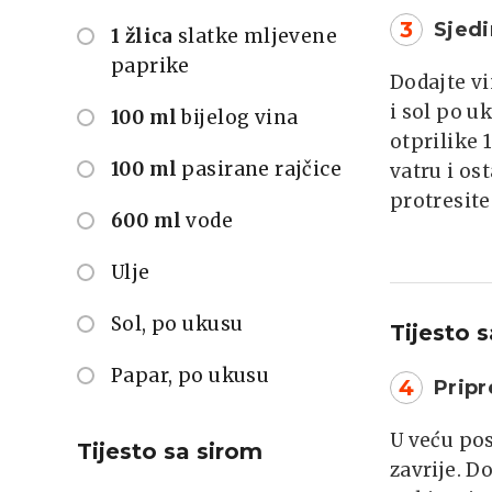
3
Sjedi
1 žlica
slatke mljevene
paprike
Dodajte vi
i sol po u
100 ml
bijelog vina
otprilike 
100 ml
pasirane rajčice
vatru i os
protresite
600 ml
vode
Ulje
Sol, po ukusu
Tijesto 
Papar, po ukusu
4
Pripr
U veću pos
Tijesto sa sirom
zavrije. D