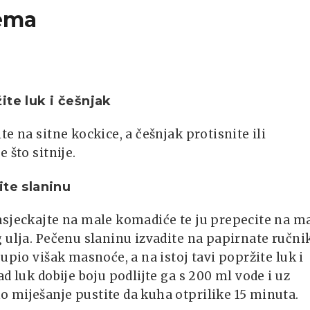
ema
ite luk i češnjak
te na sitne kockice, a češnjak protisnite ili
e što sitnije.
ite slaninu
asjeckajte na male komadiće te ju prepecite na m
 ulja. Pečenu slaninu izvadite na papirnate ručni
 upio višak masnoće, a na istoj tavi popržite luk i
ad luk dobije boju podlijte ga s 200 ml vode i uz
 miješanje pustite da kuha otprilike 15 minuta.