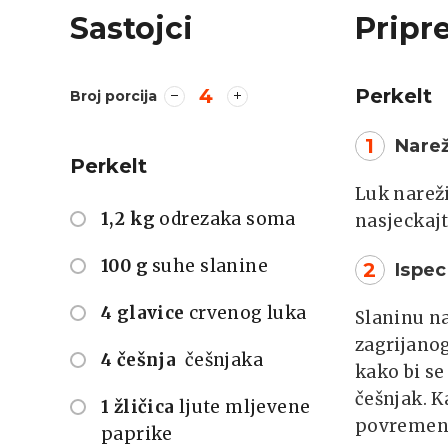
Sastojci
Pripr
4
Perkelt
Broj porcija
1
Narež
Perkelt
Luk nareži
1,2 kg
odrezaka soma
nasjeckajt
100 g
suhe slanine
2
Ispec
4 glavice
crvenog luka
Slaninu n
zagrijanog
4 češnja
češnjaka
kako bi se
češnjak. K
1 žličica
ljute mljevene
povremeno
paprike