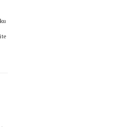
iku
ite