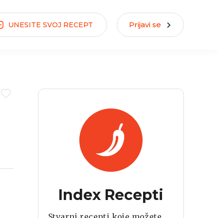
Prijavi se
UNESITE
SVOJ
RECEPT
Index Recepti
Stvarni recepti koje možete