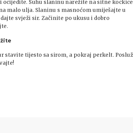
i ocijedite. Suhu slaninu narežite na sitne kockice
 na malo ulja. Slaninu s masnoćom umiješajte u
odajte svježi sir. Začinite po ukusu i dobro
te.
žite
ur stavite tijesto sa sirom, a pokraj perkelt. Posluž
vajte!