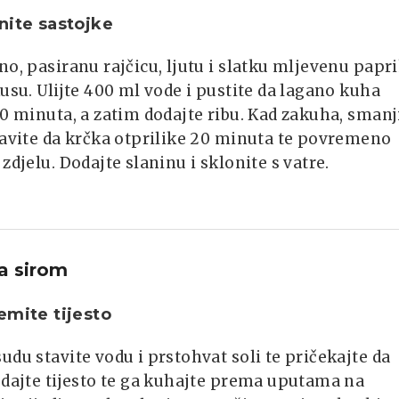
nite sastojke
no, pasiranu rajčicu, ljutu i slatku mljevenu papr
kusu. Ulijte 400 ml vode i pustite da lagano kuha
10 minuta, a zatim dodajte ribu. Kad zakuha, smanj
tavite da krčka otprilike 20 minuta te povremeno
 zdjelu. Dodajte slaninu i sklonite s vatre.
sa sirom
emite tijesto
udu stavite vodu i prstohvat soli te pričekajte da
odajte tijesto te ga kuhajte prema uputama na