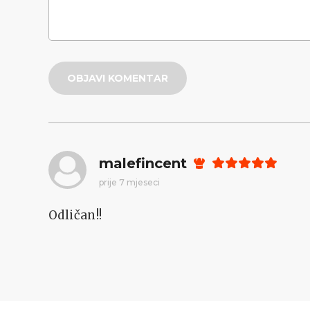
OBJAVI KOMENTAR
malefincent
prije 7 mjeseci
Odličan!!