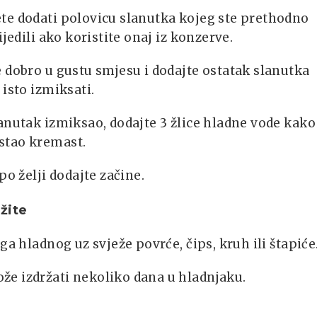
te dodati polovicu slanutka kojeg ste prethodno
ijedili ako koristite onaj iz konzerve.
 dobro u gustu smjesu i dodajte ostatak slanutka
 isto izmiksati.
anutak izmiksao, dodajte 3 žlice hladne vode kako
tao kremast.
 po želji dodajte začine.
žite
 ga hladnog uz svježe povrće, čips, kruh ili štapiće
e izdržati nekoliko dana u hladnjaku.