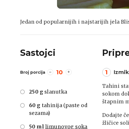
Jedan od popularnijih i najstarijih jela Bl
Sastojci
Pripr
10
1
Izmik
Broj porcija
Tahini sta
250 g
slanutka
sokom dok 
štapnim 
60 g
tahinija (paste od
sezama)
Dodajte če
žličice so
50 ml
limunovog soka