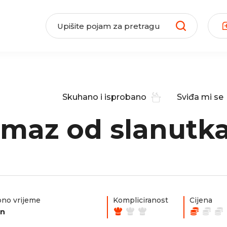
Skuhano i isprobano
Sviđa mi se
maz od slanutk
no vrijeme
Kompliciranost
Cijena
in