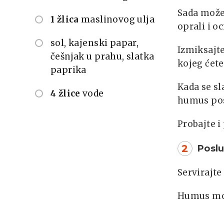
Sada može
1 žlica
maslinovog ulja
oprali i oc
sol, kajenski papar,
Izmiksajte
češnjak u prahu, slatka
kojeg ćete
paprika
Kada se sl
4 žlice
vode
humus pos
Probajte i
2
Poslu
Servirajte
Humus mož