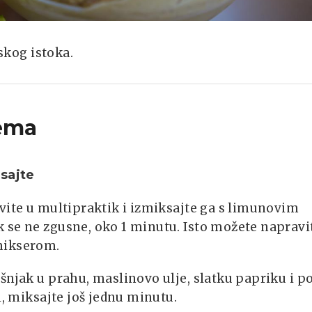
iskog istoka.
ema
sajte
vite u multipraktik i izmiksajte ga s limunovim
se ne zgusne, oko 1 minutu. Isto možete napravit
mikserom.
šnjak u prahu, maslinovo ulje, slatku papriku i p
li, miksajte još jednu minutu.