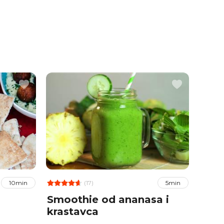
(17)
10min
5min
Smoothie od ananasa i
Pan
krastavca