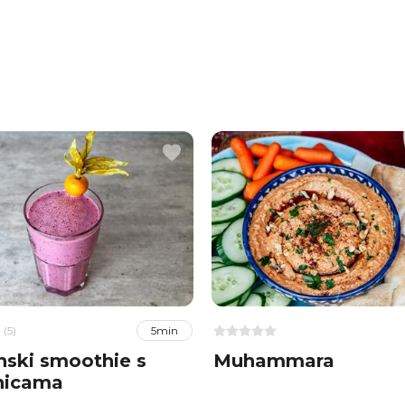
(5)
5min
nski smoothie s
Muhammara
nicama