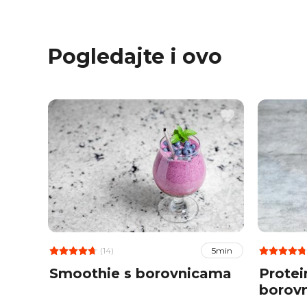
Pogledajte i ovo
(14)
5min
Smoothie s borovnicama
Protei
borov