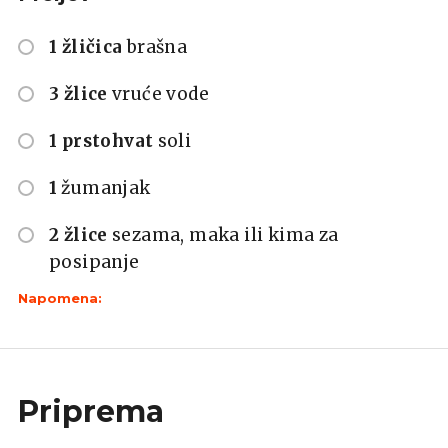
1 žličica
brašna
3 žlice
vruće vode
1 prstohvat
soli
1
žumanjak
2 žlice
sezama, maka ili kima za
posipanje
Napomena:
Priprema