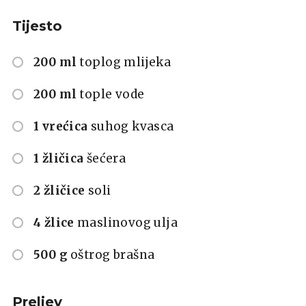
Tijesto
200 ml
toplog mlijeka
200 ml
tople vode
1 vrećica
suhog kvasca
1 žličica
šećera
2 žličice
soli
4 žlice
maslinovog ulja
500 g
oštrog brašna
Preljev