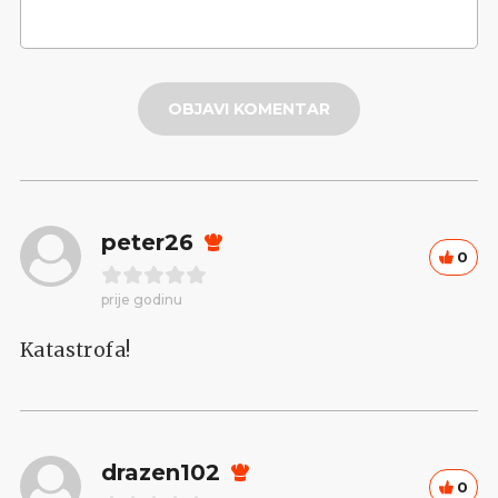
OBJAVI KOMENTAR
peter26
0
prije godinu
Katastrofa!
drazen102
0