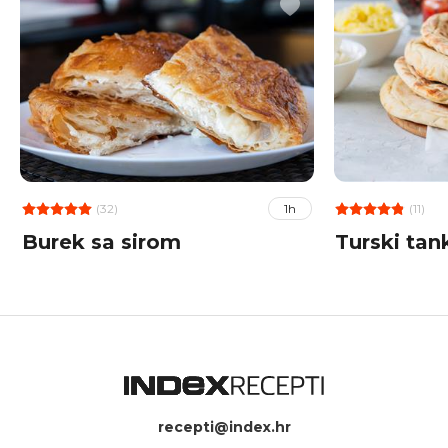
(32)
(11)
1h
Burek sa sirom
Turski tan
recepti@index.hr