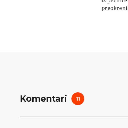
iz pećnice
preokrenit
Komentari
11