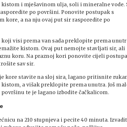
kistom i mješavinom ulja, soli i mineralne vode. 
asporedite po površini. Ponovite postupak s
 kore, a na nju ovaj put sir rasporedite po
 koji visi prema van sada preklopite prema unutr
mažite kistom. Ovaj put nemojte stavljati sir, ali
aznu koru. Na praznoj kori ponovite cijeli postupa
rošite sav sir.
je kore stavite na sloj sira, lagano pritisnite ruka
kistom, a višak preklopite prema unutra. Još mal
površinu te je lagano izbodite čačkalicom.
te
ećnicu na 210 stupnjeva i pecite 40 minuta. Izvadi