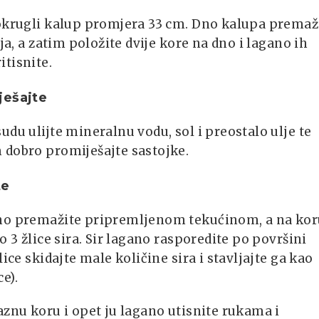
 okrugli kalup promjera 33 cm. Dno kalupa premaž
lja, a zatim položite dvije kore na dno i lagano ih
itisnite.
ješajte
udu ulijte mineralnu vodu, sol i preostalo ulje te
 dobro promiješajte sastojke.
te
no premažite pripremljenom tekućinom, a na kor
do 3 žlice sira. Sir lagano rasporedite po površini
lice skidajte male količine sira i stavljajte ga kao
e).
aznu koru i opet ju lagano utisnite rukama i