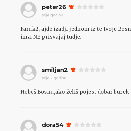
peter26
prije godinu
Faruk2, ajde izadji jednom iz te tvoje Bosni
ima. NE prisvajaj tudje.
smiljan2
prije 2 godine
Hebeš Bosnu,ako želiš pojest dobar burek
dora54