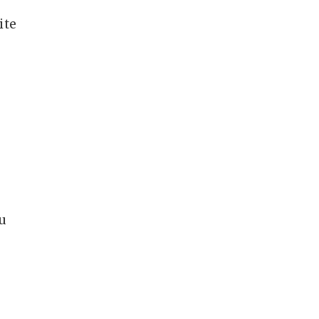
ite
u