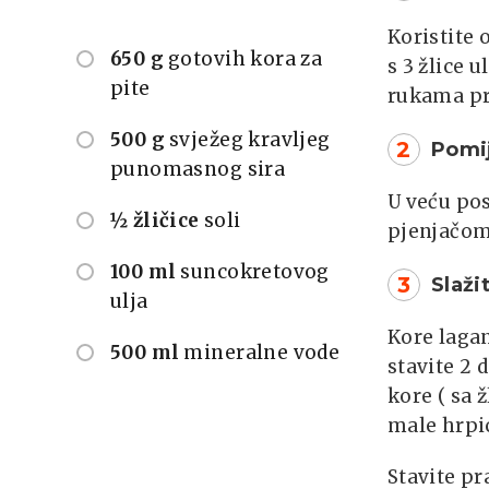
Koristite
650 g
gotovih kora za
s 3 žlice u
pite
rukama pr
500 g
svježeg kravljeg
2
Pomi
punomasnog sira
U veću pos
½ žličice
soli
pjenjačom
100 ml
suncokretovog
3
Slaži
ulja
Kore laga
500 ml
mineralne vode
stavite 2 
kore ( sa ž
male hrpic
Stavite pr