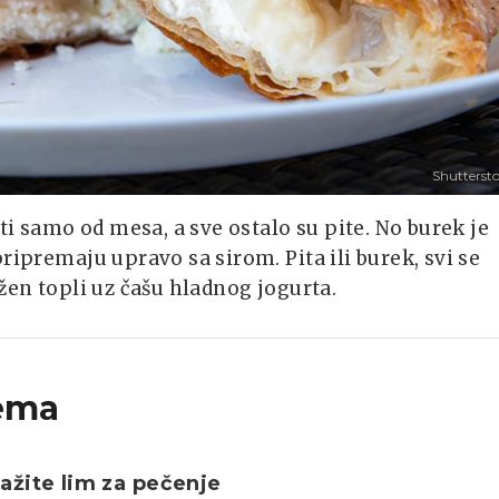
Shutterst
ti samo od mesa, a sve ostalo su pite. No burek je
ripremaju upravo sa sirom. Pita ili burek, svi se
žen topli uz čašu hladnog jogurta.
ema
žite lim za pečenje