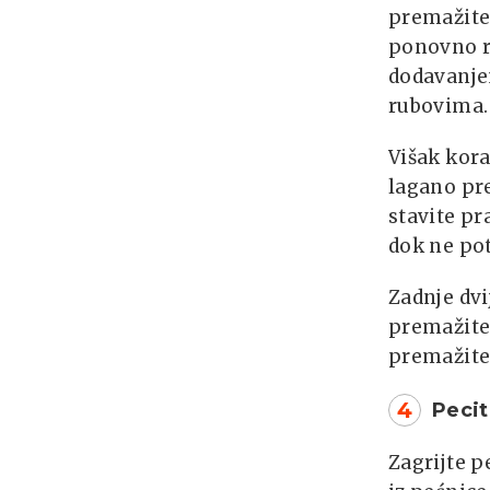
premažite 
ponovno r
dodavanjem
rubovima.
Višak kora
lagano pre
stavite pr
dok ne pot
Zadnje dvi
premažite 
premažite 
4
Peci
Zagrijte p