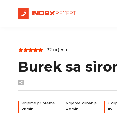
32 ocjena
Burek sa sir
Vrijeme pripreme
Vrijeme kuhanja
Ukup
20min
40min
1h