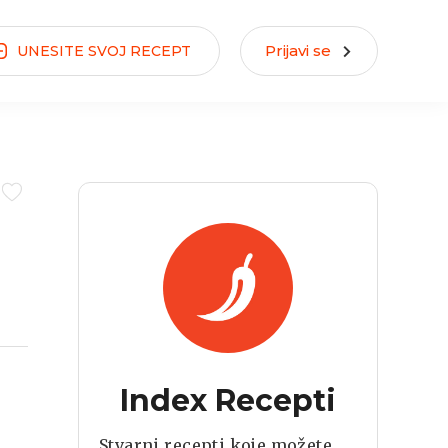
Prijavi se
UNESITE
SVOJ
RECEPT
Index Recepti
Stvarni recepti koje možete