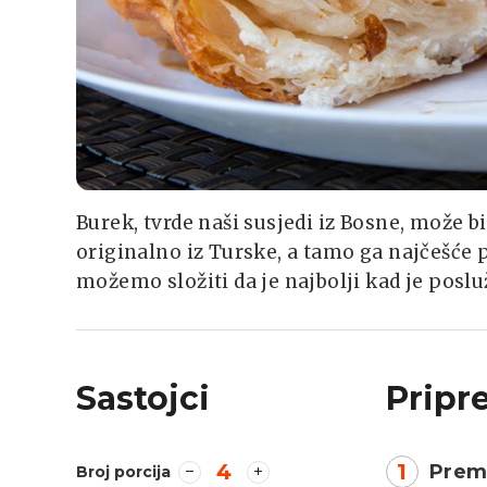
Burek, tvrde naši susjedi iz Bosne, može bi
originalno iz Turske, a tamo ga najčešće p
možemo složiti da je najbolji kad je poslu
Sastojci
Pripr
4
1
Prema
Broj porcija