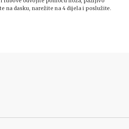
 i rubove odvojite pomoću noža, pažljivo
e na dasku, narežite na 4 dijela i poslužite.