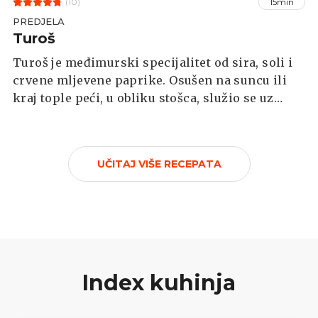
(10)
15min
PREDJELA
Turoš
Turoš je međimurski specijalitet od sira, soli i
crvene mljevene paprike. Osušen na suncu ili
kraj tople peći, u obliku stošca, služio se uz
mladi luk i domaći kukuruzni kruh.
UČITAJ VIŠE RECEPATA
Index kuhinja