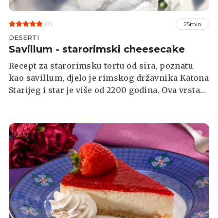
(7)
25min
DESERTI
Savillum - starorimski cheesecake
Recept za starorimsku tortu od sira, poznatu
kao savillum, djelo je rimskog državnika Katona
Starijeg i star je više od 2200 godina. Ova vrsta
slastice je bila vrlo popularna diljem antičkog
svijeta i to među svim društvenim slojevima.