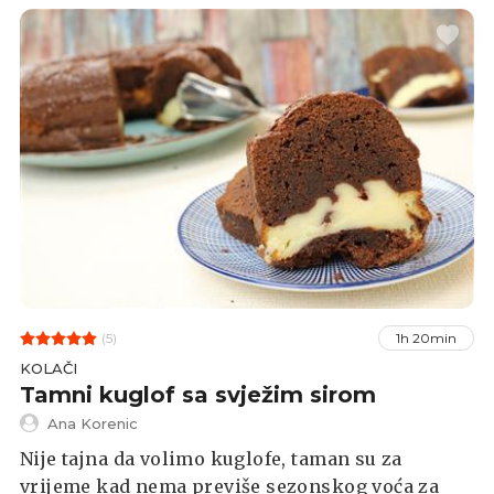
(5)
1h 20min
KOLAČI
Tamni kuglof sa svježim sirom
Ana Korenic
Nije tajna da volimo kuglofe, taman su za
vrijeme kad nema previše sezonskog voća za