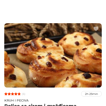
definitivno domaća blitva iz maminog vrta.
Blitva je izuzetno cijenjena biljka, a u doba
starih Grka i Rimljana smatrana je čudotvornom
biljkom. Gotovo da nema vitamina ili minerala
koji nisu u određenoj količini prisutni u blitvi.
(6)
2h 25min
KRUH I PECIVA