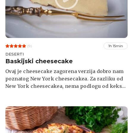
(9)
1h 15min
DESERTI
Baskijski cheesecake
Ovaj je cheesecake zagorena verzija dobro nam
poznatog New York cheesecakea. Za razliku od
New York cheesecakea, nema podlogu od keksa,
a čak želite da vam malo i zagori i raspukne se,
jer upravo je to ono što ovom kolaču daje šarm i
okus. Baskijski cheesecake uvijek ispadne baš
kako treba.