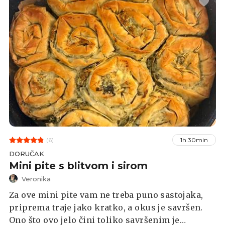
(6)
1h 30min
DORUČAK
Mini pite s blitvom i sirom
Veronika
Za ove mini pite vam ne treba puno sastojaka,
priprema traje jako kratko, a okus je savršen.
Ono što ovo jelo čini toliko savršenim je