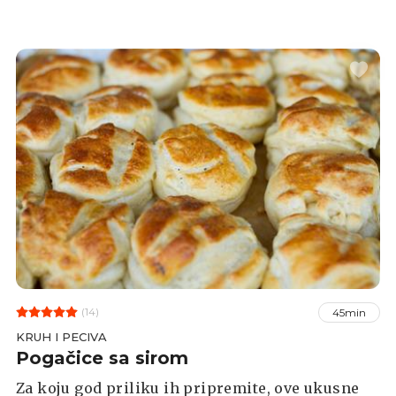
pripremaju upravo sa sirom. Pita ili burek, svi
se možemo složiti da je najbolji kad je poslužen
topli uz čašu hladnog jogurta.
(14)
45min
KRUH I PECIVA
Pogačice sa sirom
Za koju god priliku ih pripremite, ove ukusne