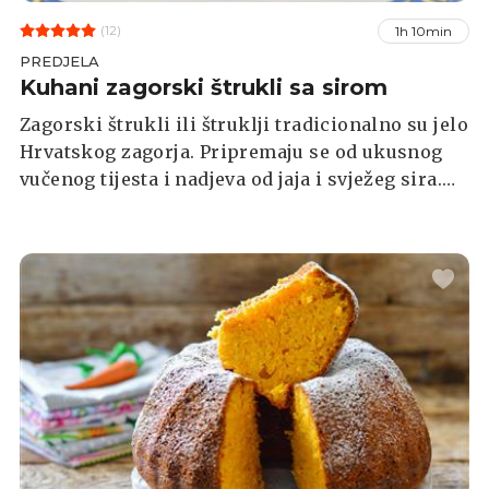
(12)
1h 10min
PREDJELA
Kuhani zagorski štrukli sa sirom
Zagorski štrukli ili štruklji tradicionalno su jelo
Hrvatskog zagorja. Pripremaju se od ukusnog
vučenog tijesta i nadjeva od jaja i svježeg sira.
Kuhaju se u kipućoj vodi, a za zapečenu
varijantu se preliju vrhnjem i zapeku.