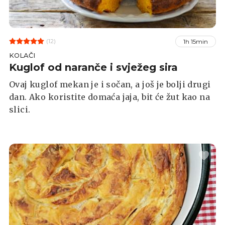
(12)
1h 15min
KOLAČI
Kuglof od naranče i svježeg sira
Ovaj kuglof mekan je i sočan, a još je bolji drugi
dan. Ako koristite domaća jaja, bit će žut kao na
slici.