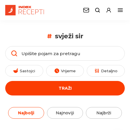
#
svježi sir
Sastojci
Vrijeme
Detaljno
TRAŽI
Najbolji
Najnoviji
Najbrži