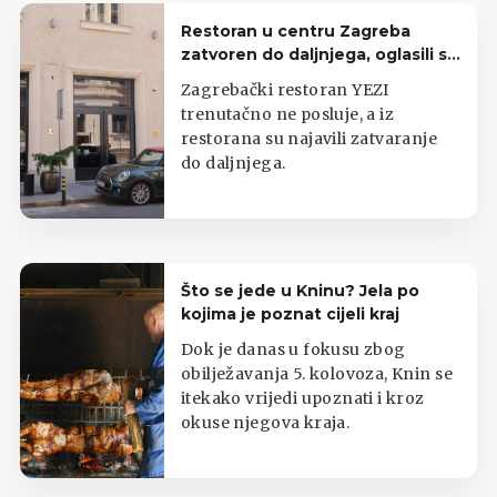
Restoran u centru Zagreba
zatvoren do daljnjega, oglasili se
iz lokala
Zagrebački restoran YEZI
trenutačno ne posluje, a iz
restorana su najavili zatvaranje
do daljnjega.
Što se jede u Kninu? Jela po
kojima je poznat cijeli kraj
Dok je danas u fokusu zbog
obilježavanja 5. kolovoza, Knin se
itekako vrijedi upoznati i kroz
okuse njegova kraja.