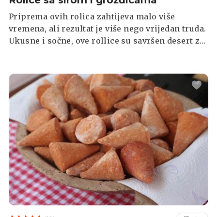
Rolice sa sirom i grožđicama
Priprema ovih rolica zahtijeva malo više
vremena, ali rezultat je više nego vrijedan truda.
Ukusne i sočne, ove rollice su savršen desert za
sve prilike. Oduševite sebe i svoje najmilije te
uživajte u slatkim okusima i mirisima koji će
ispuniti vaš dom.