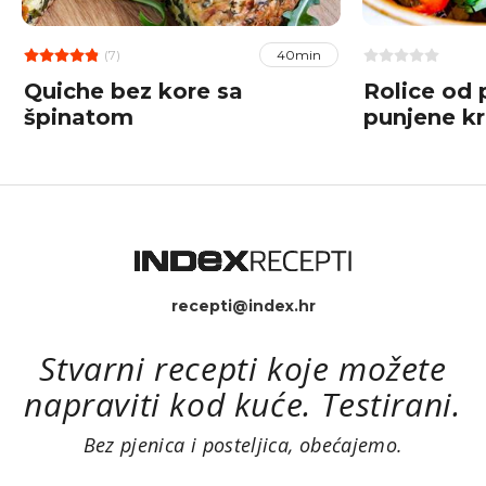
(7)
40min
Quiche bez kore sa
Rolice od 
špinatom
punjene k
nadjevom
recepti@index.hr
Stvarni recepti koje možete
napraviti kod kuće. Testirani.
Bez pjenica i posteljica, obećajemo.