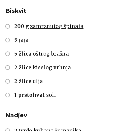
Biskvit
200 g
zamrznutog špinata
5
jaja
5 žlica
oštrog brašna
2 žlice
kiselog vrhnja
2 žlice
ulja
1 prstohvat
soli
Nadjev
2
tvrdo kuhana žumanjka