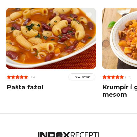
(15)
(10)
1h 40min
Pašta fažol
Krumpir i 
mesom