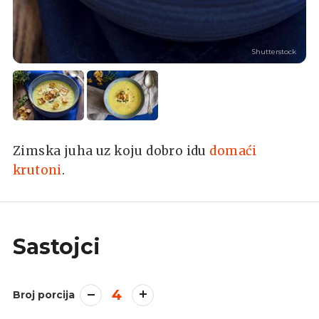
Shutterstock
Zimska juha uz koju dobro idu
domaći
krutoni
.
Sastojci
4
Broj porcija