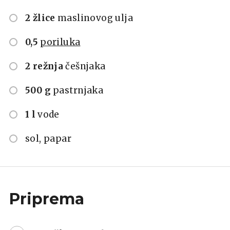
2 žlice
maslinovog ulja
0,5
poriluka
2 režnja
češnjaka
500 g
pastrnjaka
1 l
vode
sol, papar
Priprema