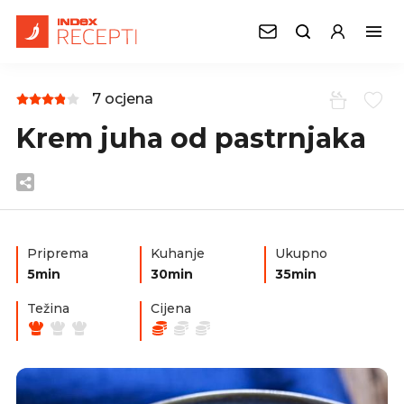
7 ocjena
Krem juha od pastrnjaka
Priprema
Kuhanje
Ukupno
5min
30min
35min
Težina
Cijena