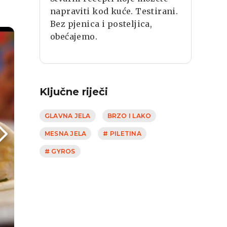
napraviti kod kuće. Testirani.
Bez pjenica i posteljica,
obećajemo.
Ključne riječi
GLAVNA JELA
BRZO I LAKO
MESNA JELA
# PILETINA
# GYROS