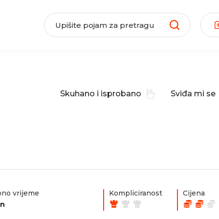
Skuhano i isprobano
Sviđa mi se
no vrijeme
Kompliciranost
Cijena
in