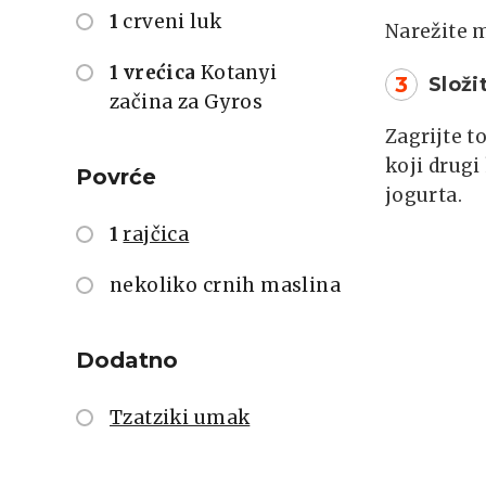
1
crveni luk
Narežite m
1 vrećica
Kotanyi
3
Složi
začina za Gyros
Zagrijte to
koji drugi
Povrće
jogurta.
1
rajčica
nekoliko crnih maslina
Dodatno
Tzatziki umak