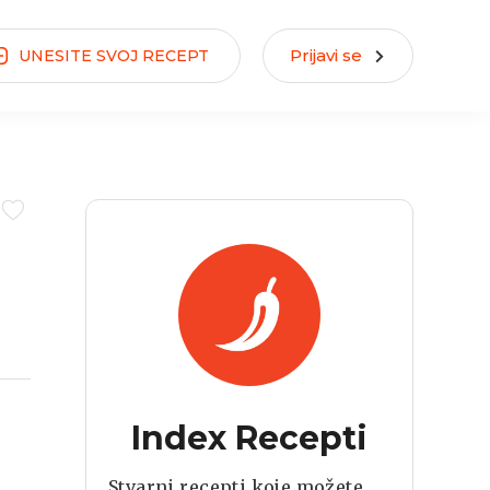
Prijavi se
UNESITE
SVOJ
RECEPT
Index Recepti
Stvarni recepti koje možete