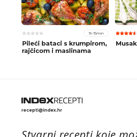
1h 15min
Pileći bataci s krumpirom,
Musaka
rajčicom i maslinama
recepti@index.hr
Stvarni recepti koje mo