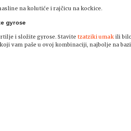
asline na kolutiće i rajčicu na kockice.
te gyrose
rtilje i složite gyrose. Stavite
tzatziki umak
ili bil
 koji vam paše u ovoj kombinaciji, najbolje na baz