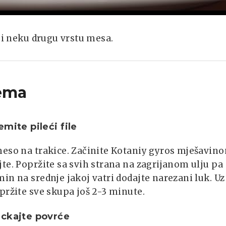
 i neku drugu vrstu mesa.
ema
emite pileći file
eso na trakice. Začinite Kotaniy gyros mješavino
te. Popržite sa svih strana na zagrijanom ulju pa
in na srednje jakoj vatri dodajte narezani luk. Uz
pržite sve skupa još 2-3 minute.
ckajte povrće