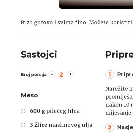
Brzo gotovo i svima fino. Možete koristiti
Sastojci
Pripr
2
1
Pripr
Broj porcija
Narežite m
Meso
promiješaj
nakon 10 m
600 g
pilećeg filea
miješanje 
3 žlice
maslinovog ulja
2
Nasje