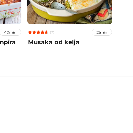
(7)
40min
55min
mpira
Musaka od kelja
Mus