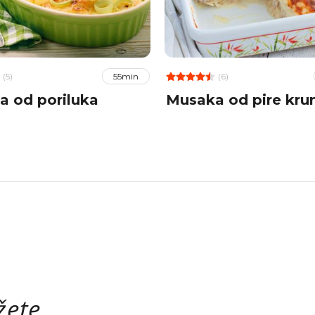
(5)
(6)
55min
 od poriluka
Musaka od pire kru
žete