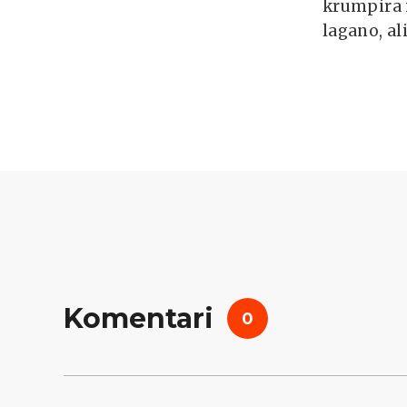
krumpira i
lagano, al
Komentari
0