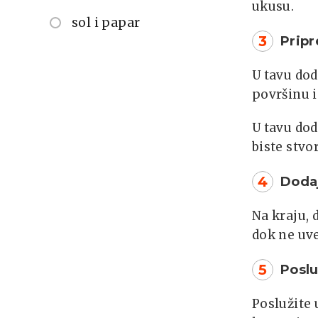
ukusu.
sol i papar
3
Prip
U tavu dod
površinu i
U tavu dod
biste stvo
4
Dodaj
Na kraju, 
dok ne uv
5
Poslu
Poslužite 