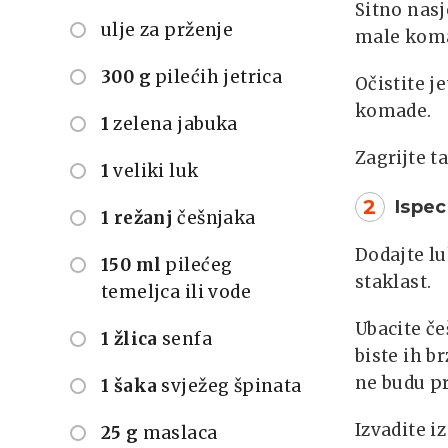
Sitno nasj
ulje za prženje
male koma
300 g
pilećih jetrica
Očistite j
komade.
1
zelena jabuka
Zagrijte t
1
veliki luk
2
Ispec
1 režanj
češnjaka
Dodajte lu
150 ml
pilećeg
staklast.
temeljca ili vode
Ubacite če
1 žlica
senfa
biste ih b
ne budu pr
1 šaka
svježeg špinata
Izvadite i
25 g
maslaca