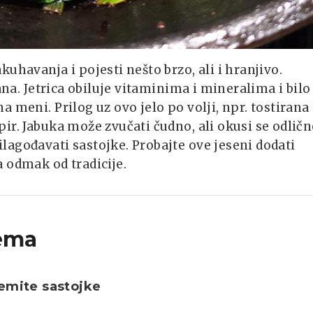
uhavanja i pojesti nešto brzo, ali i hranjivo.
ana. Jetrica obiluje vitaminima i mineralima i bilo
 meni. Prilog uz ovo jelo po volji, npr. tostirana
ir. Jabuka može zvučati čudno, ali okusi se odlič
agođavati sastojke. Probajte ove jeseni dodati
 odmak od tradicije.
ema
emite sastojke