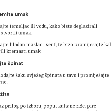
remite umak
ajte temeljac ili vodu, kako biste deglazirali
 stvorili umak.
ajte hladan maslac i senf, te brzo promiješajte ka
rili kremasti umak.
te špinat
dodajte šaku svježeg špinata u tavu i promiješajte
ene.
žite
uz prilog po izboru, poput kuhane riže, pire