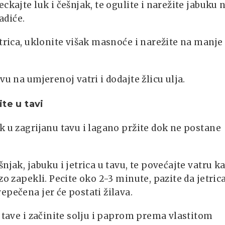
eckajte luk i češnjak, te ogulite i narežite jabuku 
diće.
etrica, uklonite višak masnoće i narežite na manje
avu na umjerenoj vatri i dodajte žlicu ulja.
ite u tavi
k u zagrijanu tavu i lagano pržite dok ne postane
šnjak, jabuku i jetrica u tavu, te povećajte vatru k
rzo zapekli. Pecite oko 2-3 minute, pazite da jetric
epečena jer će postati žilava.
z tave i začinite solju i paprom prema vlastitom