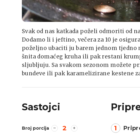
Svak od nas katkada poželi odmoriti od nak
Dodamo li i jeftino, večera za 10 je osigur
poželjno ubaciti ju barem jednom tjedno na
šnita domaćeg kruha ili pak restani krump
sljubljuju. Sa svakom sezonom možete pril
bundeve ili pak karamelizirane kestene za
Sastojci
Pripr
2
1
Pripr
Broj porcija