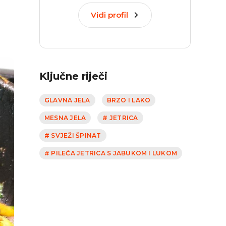
Vidi profil
Ključne riječi
GLAVNA JELA
BRZO I LAKO
MESNA JELA
# JETRICA
# SVJEŽI ŠPINAT
# PILEĆA JETRICA S JABUKOM I LUKOM