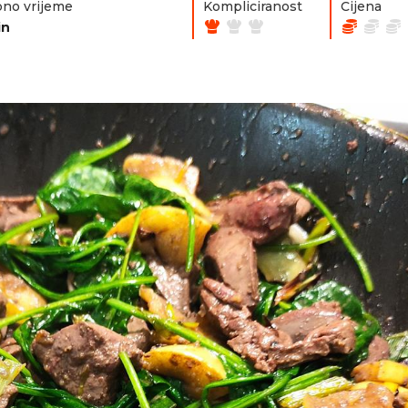
no vrijeme
Kompliciranost
Cijena
in