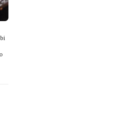
 bi
no