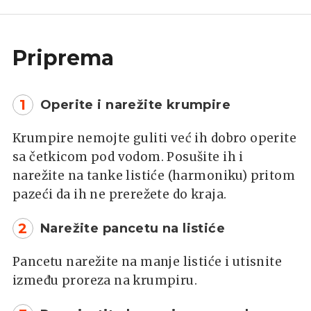
Priprema
1
Operite i narežite krumpire
Krumpire nemojte guliti već ih dobro operite
sa četkicom pod vodom. Posušite ih i
narežite na tanke listiće (harmoniku) pritom
pazeći da ih ne prerežete do kraja.
2
Narežite pancetu na listiće
Pancetu narežite na manje listiće i utisnite
između proreza na krumpiru.