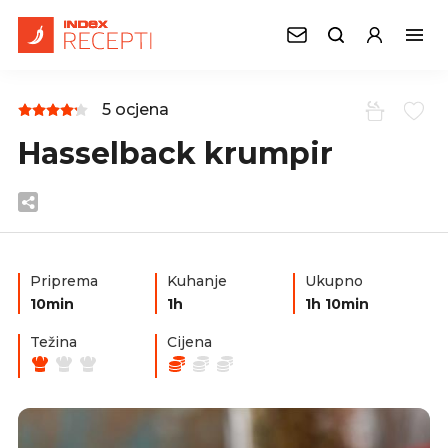
5 ocjena
Hasselback krumpir
Priprema
Kuhanje
Ukupno
10min
1h
1h 10min
Težina
Cijena